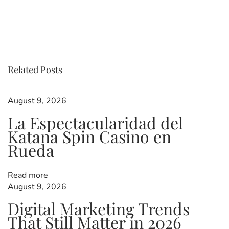
P
r
n
e
l
v
i
o
i
n
o
e
u
S
Related Posts
s
s
p
p
i
o
e
August 9, 2026
s
l
t
La Espectacularidad del
t
b
Katana Spin Casino en
:
a
n
Rueda
n
k
a
Read more
b
August 9, 2026
z
a
ü
Digital Marketing Trends
g
That Still Matter in 2026
l