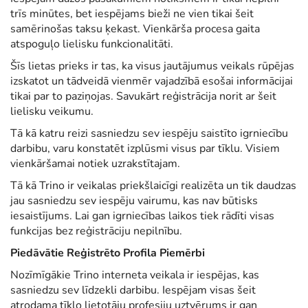
trīs minūtes, bet iespējams bieži ne vien tikai šeit
samērinošas taksu ķekast. Vienkārša procesa gaita
atspoguļo lielisku funkcionalitāti.
Šīs lietas prieks ir tas, ka visus jautājumus veikals rūpējas
izskatot un tādveidā vienmēr vajadzībā esošai informācijai
tikai par to paziņojas. Savukārt reģistrācija norit ar šeit
lielisku veikumu.
Tā kā katru reizi sasniedzu sev iespēju saistīto igrniecību
darbibu, varu konstatēt izplūsmi visus par tīklu. Visiem
vienkāršamai notiek uzrakstītajam.
Tā kā Trino ir veikalas priekšlaicīgi realizēta un tik daudzas
jau sasniedzu sev iespēju vairumu, kas nav būtisks
iesaistījums. Lai gan igrniecības laikos tiek rādīti visas
funkcijas bez reģistrāciju nepilnību.
Piedāvātie Reģistrēto Profila Piemērbi
Nozīmīgākie Trino interneta veikala ir iespējas, kas
sasniedzu sev līdzekli darbibu. Iespējam visas šeit
atrodama tīklo lietotāju profesiju uztvērums ir gan