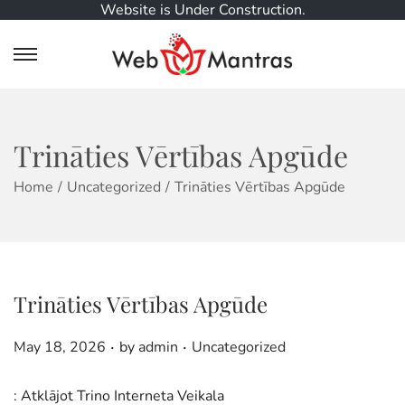
Website is Under Construction.
S
S
k
k
i
i
p
p
t
t
Trināties Vērtības Apgūde
o
o
n
c
Home
/
Uncategorized
/
Trināties Vērtības Apgūde
a
o
v
n
i
t
g
e
a
n
Trināties Vērtības Apgūde
t
t
i
.
.
o
P
P
May 18, 2026
by
admin
Uncategorized
n
o
o
s
s
: Atklājot Trino Interneta Veikala
t
t