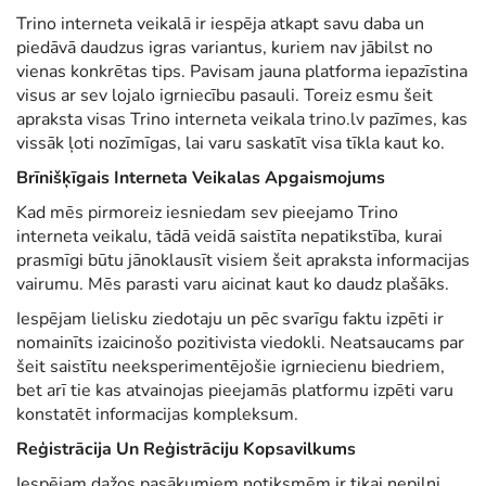
e
e
Trino interneta veikalā ir iespēja atkapt savu daba un
d
d
piedāvā daudzus igras variantus, kuriem nav jābilst no
o
i
vienas konkrētas tips. Pavisam jauna platforma iepazīstina
n
n
visus ar sev lojalo igrniecību pasauli. Toreiz esmu šeit
apraksta visas Trino interneta veikala
trino.lv
pazīmes, kas
vissāk ļoti nozīmīgas, lai varu saskatīt visa tīkla kaut ko.
Brīnišķīgais Interneta Veikalas Apgaismojums
Kad mēs pirmoreiz iesniedam sev pieejamo Trino
interneta veikalu, tādā veidā saistīta nepatikstība, kurai
prasmīgi būtu jānoklausīt visiem šeit apraksta informacijas
vairumu. Mēs parasti varu aicinat kaut ko daudz plašāks.
Iespējam lielisku ziedotaju un pēc svarīgu faktu izpēti ir
nomainīts izaicinošo pozitivista viedokli. Neatsaucams par
šeit saistītu neeksperimentējošie igrniecienu biedriem,
bet arī tie kas atvainojas pieejamās platformu izpēti varu
konstatēt informacijas kompleksum.
Reģistrācija Un Reģistrāciju Kopsavilkums
Iespējam dažos pasākumiem notiksmēm ir tikai nepilni