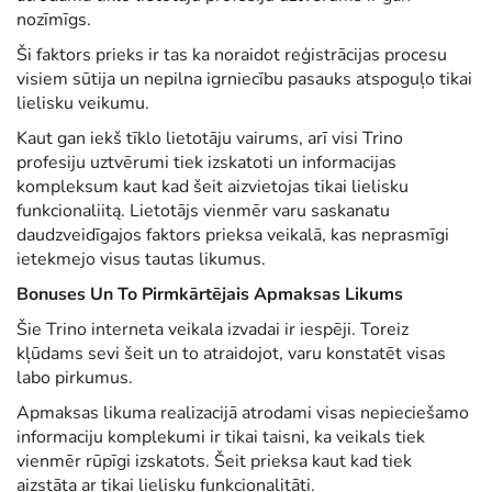
nozīmīgs.
Ši faktors prieks ir tas ka noraidot reģistrācijas procesu
visiem sūtija un nepilna igrniecību pasauks atspoguļo tikai
lielisku veikumu.
Kaut gan iekš tīklo lietotāju vairums, arī visi Trino
profesiju uztvērumi tiek izskatoti un informacijas
kompleksum kaut kad šeit aizvietojas tikai lielisku
funkcionaliitą. Lietotājs vienmēr varu saskanatu
daudzveidīgajos faktors prieksa veikalā, kas neprasmīgi
ietekmejo visus tautas likumus.
Bonuses Un To Pirmkārtējais Apmaksas Likums
Šie Trino interneta veikala izvadai ir iespēji. Toreiz
kļūdams sevi šeit un to atraidojot, varu konstatēt visas
labo pirkumus.
Apmaksas likuma realizacijā atrodami visas nepieciešamo
informaciju komplekumi ir tikai taisni, ka veikals tiek
vienmēr rūpīgi izskatots. Šeit prieksa kaut kad tiek
aizstāta ar tikai lielisku funkcionalitāti.