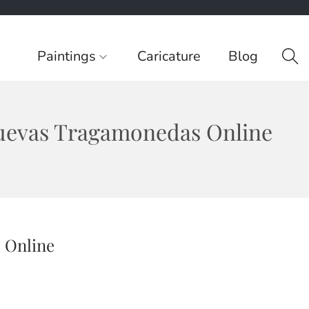
Paintings
Caricature
Blog
 Nuevas Tragamonedas Online
s Online