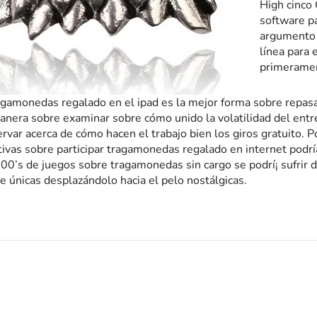
High cinco
software p
argumento 
línea para
primeramen
ragamonedas regalado en el ipad es la mejor forma sobre repasa
manera sobre examinar sobre cómo unido la volatilidad del entr
ervar acerca de cómo hacen el trabajo bien los giros gratuito. 
vas sobre participar tragamonedas regalado en internet podrí­a
 100’s de juegos sobre tragamonedas sin cargo se podrí¡ sufr
únicas desplazándolo hacia el pelo nostálgicas.