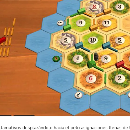
s llamativos desplazándolo hacia el pelo asignaciones llenas d