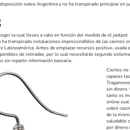
 disposición sobre Argentina y no ha transpirado principiar en
s
oger la cual lleves a cabo en función del medida de el jackpot
 ha transpirado instalaciones imprescindibles de las casinos o
re Latinoamérica. Antes de emplazar recursos positivo, usada 
sponibles de retiradas, por lo cual necesitarás segundo sistem
s sin repartir información bancaria.
Ciertos no
capaces las
Tragamoned
sin dinero.
tanto os i
online cual
sobre casin
de la mism
saludable d
por dinero 