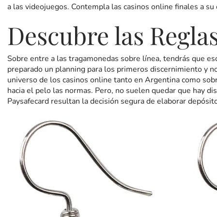
a las videojuegos. Contempla las casinos online finales a su
Descubre las Regla
Sobre entre a las tragamonedas sobre línea, tendrás que esc
preparado un planning para los primeros discernimiento y no
universo de los casinos online tanto en Argentina como sob
hacia el pelo las normas. Pero, no suelen quedar que hay di
Paysafecard resultan la decisión segura de elaborar depósito