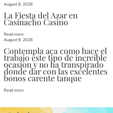
August 9, 2026
e
o
a
x
w
La Fiesta del Azar en
t
T
Casinacho Casino
p
o
v
o
G
s
a
Read more
t
m
August 9, 2026
:
i
b
Contempla aca como hace el
l
trabajo este tipo de increible
e
O
ocasion y no ha transpirado
g
n
donde dar con las excelentes
P
bonos carente tanque
o
a
p
p
Read more
o
L
t
i
v