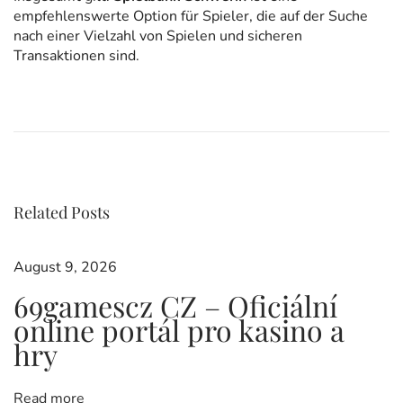
empfehlenswerte Option für Spieler, die auf der Suche
nach einer Vielzahl von Spielen und sicheren
Transaktionen sind.
P
M
P
r
i
e
s
v
e
o
i
r
o
y
u
M
Related Posts
s
s
i
p
n
o
i
August 9, 2026
s
n
t
69gamescz CZ – Oficiální
t
g
online portál pro kasino a
:
S
l
hry
n
o
t
Read more
N
H