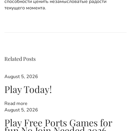
способности ценить незамысловатые радости
текущего момента.
P
S
P
r
p
e
i
v
e
o
i
l
o
b
u
a
Related Posts
s
s
n
p
k
o
B
August 5, 2026
s
a
t
Play Today!
t
d
:
e
n
Read more
n
B
August 5, 2026
a
Play Free Ports Games for
d
e
fun No Join Needed 2026