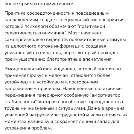
более ярким и оптимистичным.
Практика сосредоточенности к повседневным
наслаждениям создает специальный тип восприятия,
который психологи обозначают “позитивной
селективностью внимания”. Мозг начинает
самопроизвольно выделять положительные стимулы
из целостного потока информации, создавая
уникальный отсеиватель, через который проходят
преимущественно благоприятные впечатления.
Эмоциональный фон индивида, который постоянно
применяет фокус к мелочам, становится более
устойчивым и устойчивым к посторонним
напряженным причинам. Накопленные позитивные
переживания генерируют особенную “амортизатор
стабильности”, которая способствует преодолевать с
трудными жизненными ситуациями. Даже в времена
усиленной нагрузки или трудностей мысли о приятных
моментах казино куш сохраняет личный запас для
устранения проблем.