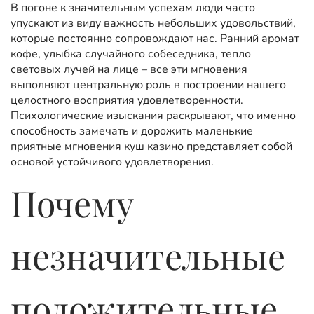
В погоне к значительным успехам люди часто
упускают из виду важность небольших удовольствий,
которые постоянно сопровождают нас. Ранний аромат
кофе, улыбка случайного собеседника, тепло
световых лучей на лице – все эти мгновения
выполняют центральную роль в построении нашего
целостного восприятия удовлетворенности.
Психологические изыскания раскрывают, что именно
способность замечать и дорожить маленькие
приятные мгновения куш казино представляет собой
основой устойчивого удовлетворения.
Почему
незначительные
положительные