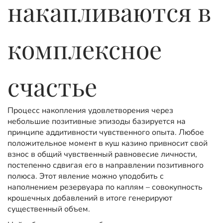
накапливаются в
комплексное
счастье
Процесс накопления удовлетворения через
небольшие позитивные эпизоды базируется на
принципе аддитивности чувственного опыта. Любое
положительное момент в куш казино привносит свой
взнос в общий чувственный равновесие личности,
постепенно сдвигая его в направлении позитивного
полюса. Этот явление можно уподобить с
наполнением резервуара по каплям – совокупность
крошечных добавлений в итоге генерируют
существенный объем.