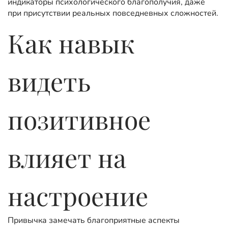
индикаторы психологического благополучия, даже
при присутствии реальных повседневных сложностей.
Как навык
видеть
позитивное
влияет на
настроение
Привычка замечать благоприятные аспекты