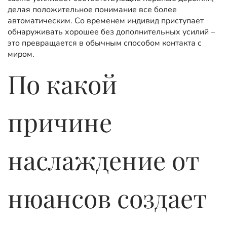
делая положительное понимание все более
автоматическим. Со временем индивид приступает
обнаруживать хорошее без дополнительных усилий –
это превращается в обычным способом контакта с
миром.
По какой
причине
наслаждение от
нюансов создает