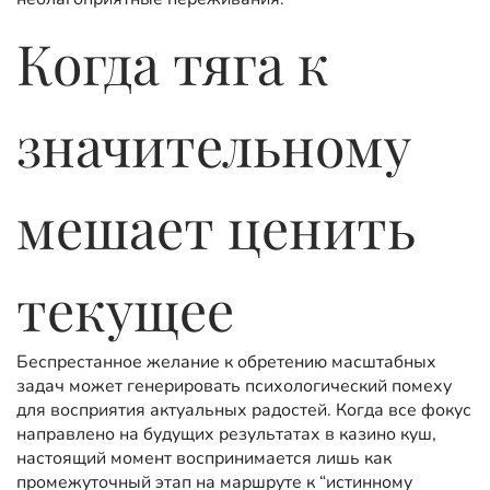
Когда тяга к
значительному
мешает ценить
текущее
Беспрестанное желание к обретению масштабных
задач может генерировать психологический помеху
для восприятия актуальных радостей. Когда все фокус
направлено на будущих результатах в казино куш,
настоящий момент воспринимается лишь как
промежуточный этап на маршруте к “истинному