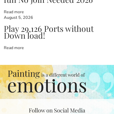
a
n
–
Read more
G
v
August 5, 2026
l
ü
Play 29,126 Ports without
c
Down load!
i
k
s
s
Read more
p
g
i
e
l
a
e
n
i
m
t
H
e
r
Follow on Social Media
z