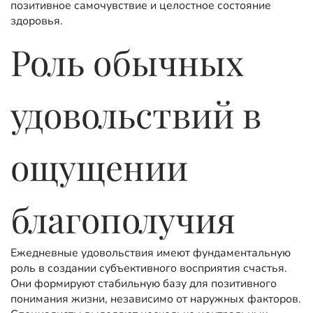
позитивное самочувствие и целостное состояние
здоровья.
Роль обычных
удовольствий в
ощущении
благополучия
Ежедневные удовольствия имеют фундаментальную
роль в создании субъективного восприятия счастья.
Они формируют стабильную базу для позитивного
понимания жизни, независимо от наружных факторов.