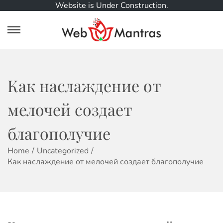
Website is Under Construction.
S
S
k
k
i
i
p
p
t
t
Как наслаждение от
o
o
n
c
мелочей создает
a
o
v
n
благополучие
i
t
g
e
Home
/
Uncategorized
/
a
n
Как наслаждение от мелочей создает благополучие
t
t
i
o
n