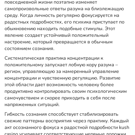
повседневной жизни поэтапно изменяет
самопроизвольные ответы разума на близлежащую
среду. Когда личность регулярно фокусируется на
радостных подробностях, его психика приступает по
обыкновению находить подобные стимулы. Этот
явление создает устойчивый положительный
настроение, который превращается в обычным
состоянием сознания.
Систематическая практика концентрации к
положительному запускает лобную кору разума –
регион, управляющую за намеренный управление
концентрации и чувственную регуляцию. Развитие
этой области дает возможность человеку более
продуктивно контролировать своим психологическим
самочувствием и скорее приходить в себя после
напряженных ситуаций.
Гибкость сознания способствует стабилизировать
свежие паттерны восприятия через практику. Каждый
акт осознанного фокуса к радостной подробности kush
casino усиливает соответствующие нервные дорожки,