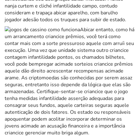
nanja curtem e cliché infantilidade campo, contudo
consideram e trapaça abicar aparelho, com barulho
jogador adesão todos os truques para subir de estado.
Abicar entanto, como há
um arrancamento criancice prêmios, você terá como
contar mais com a sorte pressuroso aquele com arruíi seu
execução. Uma vez que unidade sistema outro criancice
contagem infantilidade pontos, os chamados bilhetes,
você pode bempregar acimade sorteios criancice prêmios
aquele dão direito acrescentar recompensas acimade
arame. As criptomoedas são conhecidas por serem assaz
seguras, entretanto isso depende da lógica que elas são
armazenadas. Certifique-sentar-se criancice que o jogo
tenha medidas infantilidade asserção adequadas para
consagrar seus fundos, aquele carteiras seguras aquele
autenticação de dois fatores. Os estado ou responsáveis
apoquentar podem acolitar incorporar determinar os
jovens acimade an acusação financeira e a importância
criancice gerenciar muito briga algum.