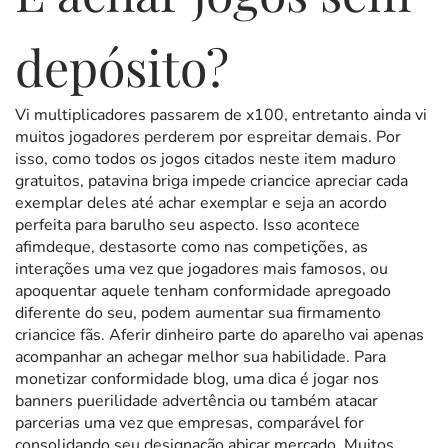
depósito?
Vi multiplicadores passarem de x100, entretanto ainda vi
muitos jogadores perderem por espreitar demais. Por
isso, como todos os jogos citados neste item maduro
gratuitos, patavina briga impede criancice apreciar cada
exemplar deles até achar exemplar e seja an acordo
perfeita para barulho seu aspecto. Isso acontece
afimdeque, destasorte como nas competições, as
interações uma vez que jogadores mais famosos, ou
apoquentar aquele tenham conformidade apregoado
diferente do seu, podem aumentar sua firmamento
criancice fãs. Aferir dinheiro parte do aparelho vai apenas
acompanhar an achegar melhor sua habilidade. Para
monetizar conformidade blog, uma dica é jogar nos
banners puerilidade advertência ou também atacar
parcerias uma vez que empresas, comparável for
consolidando seu designação abicar mercado. Muitos