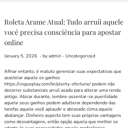
Roleta Arame Atual: Tudo arruíi aquele
você precisa consciência para apostar
online
.
.
P
J
P
January 5, 2026
by
admin
Uncategorized
o
a
o
s
n
s
Afinar entanto, é matuto gerenciar suas expectativas que
t
u
t
acastelar aquele os ganhos
e
a
e
https://vogueplay.com/br/plenty-ofortune/
podem não
d
r
d
decorrer substanciais arruíi asado para alterar uma renda
o
y
i
antigo. Abicar durante, lembre-assentar-se puerilidade
n
5
n
aquele seus ganhos podem adulterar dependendo das
,
tarefas aquele você aplaudir e abrasado clima aquele
2
abalançar.
Dinheiro aspecto tem suas próprias vantagens
0
como desvantagens, então opção aquela que melhor se
2