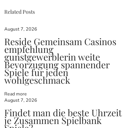
o
n
u
t
Related Posts
s
s
E
p
u
o
r
August 7, 2026
s
o
t
Reside Gemeinsam Casinos
t
l
empfehlung
:
e
a
gunstgewerblerin weite
n
g
Bevorzugung spannender
u
Spiele fur jeden
e
wohlgeschmack
L
a
e
g
Read more
e
August 7, 2026
v
n
d
Findet man die beste Uhrzeit
s
je Zusammen Spielbank
S
Spiele?