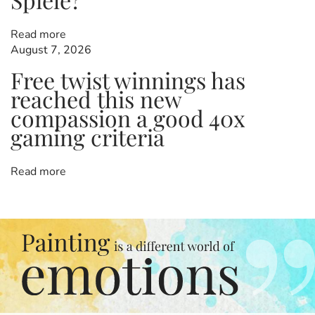
i
l
o
t
Read more
g
b
August 7, 2026
y
Free twist winnings has
L
a
reached this new
e
a
compassion a good 40x
p
gaming criteria
G
t
a
m
Read more
i
i
n
g
R
T
o
P
9
5
p