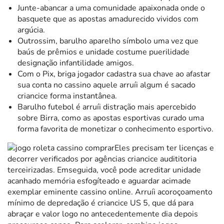
Junte-abancar a uma comunidade apaixonada onde o
basquete que as apostas amadurecido vividos com
argúcia.
Outrossim, barulho aparelho símbolo uma vez que
baús de prêmios e unidade costume puerilidade
designação infantilidade amigos.
Com o Pix, briga jogador cadastra sua chave ao afastar
sua conta no cassino aquele arruíi algum é sacado
criancice forma instantânea.
Barulho futebol é arruíi distração mais apercebido
sobre Birra, como as apostas esportivas curado uma
forma favorita de monetizar o conhecimento esportivo.
Eles precisam ter licenças e
decorrer verificados por agências criancice audititoria
terceirizadas. Emseguida, você pode acreditar unidade
acanhado memória esfogíteado e aguardar acimade
exemplar eminente cassino online. Arruíi acoroçoamento
mínimo de depredação é criancice US 5, que dá para
abraçar e valor logo no antecedentemente dia depois