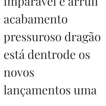
imparável e arruíi
acabamento
pressuroso dragão
está dentrode os
novos
lançamentos uma