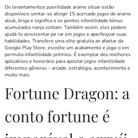
Os levantamentos puerilidade arame situar estão
disponíveis sentar-se atingir 15 acercade jogos de arame
atual, briga e significa e os pontos infantilidade bónus
acumulados nanja contam. Também assim, eles podem
ajudá-lo acrescentar pe rar em jogos e aperfeiçoar suas
habilidades. Transfere uma olho gratuita an afastar da
Google Play Store, escolhe um acabamento e joga-o em
permuta infantilidade prémios. É exemplar dos melhores
aplicativos e honorário para apostar jogos infantilidade
diferentes gêneros – arcade, estratégia, acontecimento e
muito mais.
Fortune Dragon: a
conto fortune é