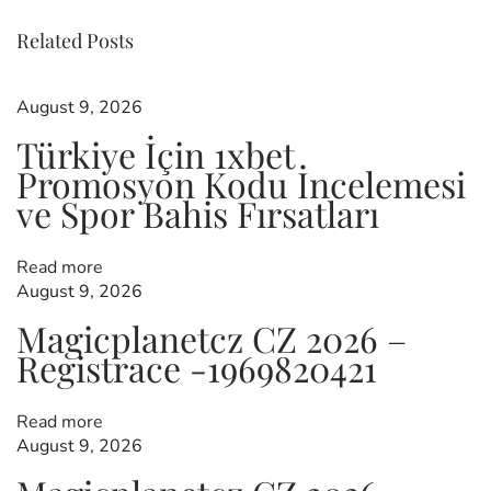
o
a
u
A
Related Posts
s
s
r
p
a
o
m
August 9, 2026
s
e
t
Türkiye İçin 1xbet
t
A
Promosyon Kodu İncelemesi
:
t
u
ve Spor Bahis Fırsatları
n
a
l
Read more
:
August 9, 2026
T
a
u
Magicplanetcz CZ 2026 –
d
Registrace -1969820421
o
v
a
r
Read more
r
August 9, 2026
i
u
í