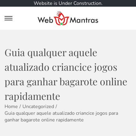
Website is Under Construction.
S
S
k
k
i
i
p
p
t
t
Guia qualquer aquele
o
o
n
c
atualizado criancice jogos
a
o
v
n
para ganhar bagarote online
i
t
g
e
rapidamente
a
n
t
t
Home
/
Uncategorized
/
i
Guia qualquer aquele atualizado criancice jogos para
o
ganhar bagarote online rapidamente
n