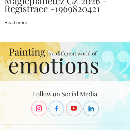
Magicplanetcz CZ 2026 –
Registrace -1969820421
i
a
g
q
Read more
u
e
a
l
e
v
o
t
c
ê
p
i
r
e
Follow on Social Media
c
i
o
s
a
c
n
o