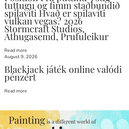
v
tuttugu og fimm staðbundið
t
i
p
n
spilavíti Hvað er spilavíti
o
o
vulkan vegas? 2026
s
i
m
Stormcraft Studios,
t
h
Athugasemd, Prufuleikur
:
u
b
g
C
Read more
a
August 9, 2026
s
a
Blackjack játék online valódi
i
n
pénzért
o
B
t
Read more
o
n
u
i
s
C
o