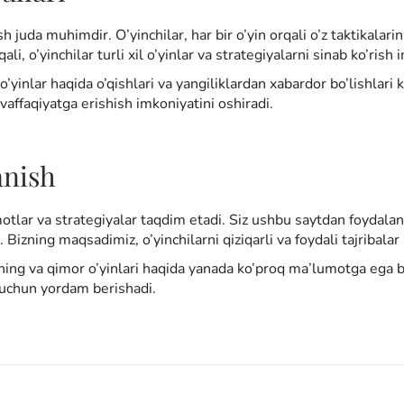
sh juda muhimdir. O’yinchilar, har bir o’yin orqali o’z taktikal
i, o’yinchilar turli xil o’yinlar va strategiyalarni sinab ko’rish 
 o’yinlar haqida o’qishlari va yangiliklardan xabardor bo’lishlari
vaffaqiyatga erishish imkoniyatini oshiradi.
anish
tlar va strategiyalar taqdim etadi. Siz ushbu saytdan foydalanib,
izning maqsadimiz, o’yinchilarni qiziqarli va foydali tajribalar 
aning va qimor o’yinlari haqida yanada ko’proq ma’lumotga ega b
 uchun yordam berishadi.