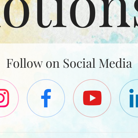
Follow on Social Media