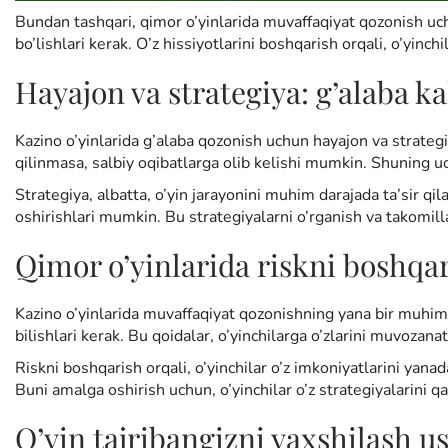
Bundan tashqari, qimor o’yinlarida muvaffaqiyat qozonish uchun
bo’lishlari kerak. O’z hissiyotlarini boshqarish orqali, o’yinc
Hayajon va strategiya: g’alaba kal
Kazino o’yinlarida g’alaba qozonish uchun hayajon va strategi
qilinmasa, salbiy oqibatlarga olib kelishi mumkin. Shuning uch
Strategiya, albatta, o’yin jarayonini muhim darajada ta’sir qil
oshirishlari mumkin. Bu strategiyalarni o’rganish va takomilla
Qimor o’yinlarida riskni boshqa
Kazino o’yinlarida muvaffaqiyat qozonishning yana bir muhim jih
bilishlari kerak. Bu qoidalar, o’yinchilarga o’zlarini muvozan
Riskni boshqarish orqali, o’yinchilar o’z imkoniyatlarini yanad
Buni amalga oshirish uchun, o’yinchilar o’z strategiyalarini qay
O’yin tajribangizni yaxshilash us