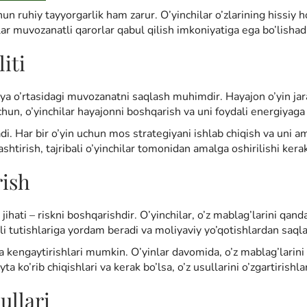
 ruhiy tayyorgarlik ham zarur. O’yinchilar o’zlarining hissiy ho
hilar muvozanatli qarorlar qabul qilish imkoniyatiga ega bo’lishad
iti
ya o’rtasidagi muvozanatni saqlash muhimdir. Hayajon o’yin jara
un, o’yinchilar hayajonni boshqarish va uni foydali energiyaga a
adi. Har bir o’yin uchun mos strategiyani ishlab chiqish va uni a
shtirish, tajribali o’yinchilar tomonidan amalga oshirilishi kera
rish
ati – riskni boshqarishdir. O’yinchilar, o’z mablag’larini qanday
atli tutishlariga yordam beradi va moliyaviy yo’qotishlardan saql
a kengaytirishlari mumkin. O’yinlar davomida, o’z mablag’larini os
ta ko’rib chiqishlari va kerak bo’lsa, o’z usullarini o’zgartirishl
ullari