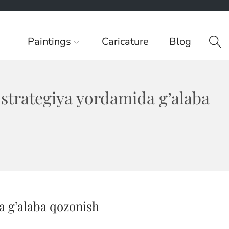
Paintings
Caricature
Blog
 strategiya yordamida g’alaba
a g’alaba qozonish