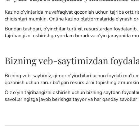
Kazino o’yinlarida muvaffaqiyat qozonish uchun tajriba orttiri
chiqishlari mumkin. Online kazino platformalarida o’ynash orqal
Bundan tashqari, o’yinchilar turli xil resurslardan foydalanib,
tajribangizni oshirishga yordam beradi va o’yin jarayonida mu
Bizning veb-saytimizdan foydal
Bizning veb-saytimiz, qimor o’yinchilari uchun foydali ma’lumo
qozonish uchun zarur bo’lgan resurslarni topishingiz mumkin. B
O’z o’yin tajribangizni oshirish uchun bizning saytdan foydal
savollaringizga javob berishga tayyor va har qanday savollar
P
D
P
r
o
e
t
v
B
i
i