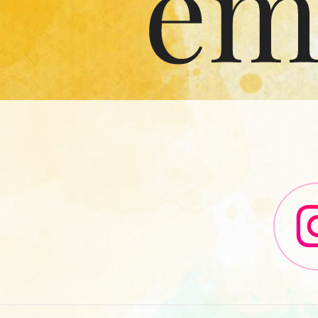
i
u
s
t
g
o
m
e
a
r
c
a
r
t
e
A
n
i
a
l
y
s
o
i
s
f
r