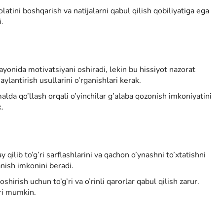
latini boshqarish va natijalarni qabul qilish qobiliyatiga ega
i.
yonida motivatsiyani oshiradi, lekin bu hissiyot nazorat
ylantirish usullarini o’rganishlari kerak.
malda qo’llash orqali o’yinchilar g’alaba qozonish imkoniyatini
k.
 qilib to’g’ri sarflashlarini va qachon o’ynashni to’xtatishni
anish imkonini beradi.
hirish uchun to’g’ri va o’rinli qarorlar qabul qilish zarur.
ari mumkin.