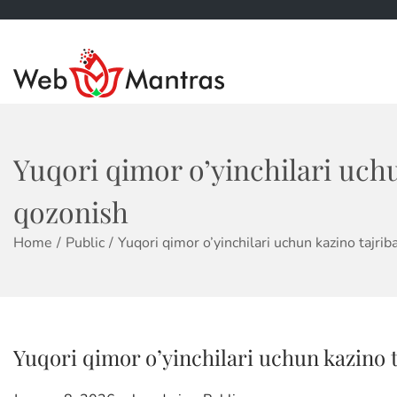
S
S
k
k
i
i
p
p
t
t
Yuqori qimor o’yinchilari uchu
o
o
n
c
qozonish
a
o
v
n
Home
/
Public
/
Yuqori qimor o’yinchilari uchun kazino tajri
i
t
g
e
a
n
t
t
i
Yuqori qimor o’yinchilari uchun kazino 
o
n
.
.
P
J
P