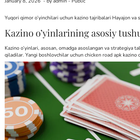
January 8, 2026
by
admin
Public
o
a
o
s
n
s
Yuqori qimor o’yinchilari uchun kazino tajribalari Hayajon va
t
u
t
e
a
e
Kazino o’yinlarining asosiy tush
d
r
d
o
y
i
n
8
n
Kazino o’yinlari, asosan, omadga asoslangan va strategiya tal
,
qiladilar. Yangi boshlovchilar uchun
chicken road apk
kazino o
2
0
2
6