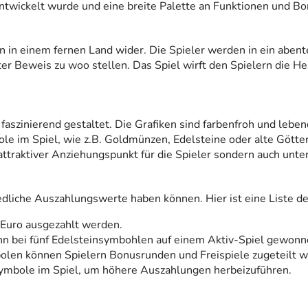
 entwickelt wurde und eine breite Palette an Funktionen und B
n in einem fernen Land wider. Die Spieler werden in ein aben
ter Beweis zu
woo
stellen. Das Spiel wirft den Spielern die 
faszinierend gestaltet. Die Grafiken sind farbenfroh und lebe
e im Spiel, wie z.B. Goldmünzen, Edelsteine oder alte Götter
s attraktiver Anziehungspunkt für die Spieler sondern auch unt
edliche Auszahlungswerte haben können. Hier ist eine Liste d
Euro ausgezahlt werden.
kann bei fünf Edelsteinsymbohlen auf einem Aktiv-Spiel gewon
bolen können Spielern Bonusrunden und Freispiele zugeteilt 
ymbole im Spiel, um höhere Auszahlungen herbeizuführen.