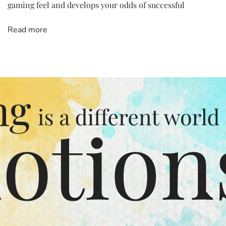
gaming feel and develops your odds of successful
Read more