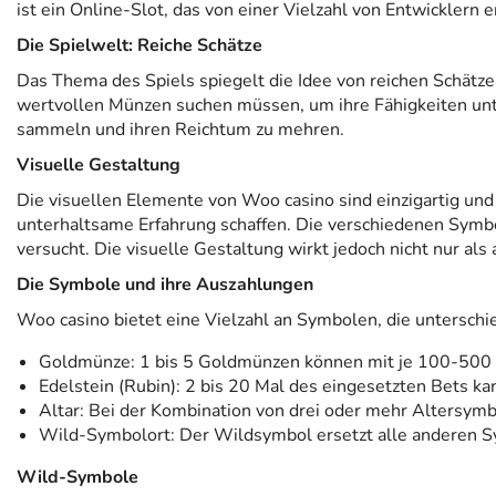
ist ein Online-Slot, das von einer Vielzahl von Entwicklern
e
e
d
d
Die Spielwelt: Reiche Schätze
o
i
Das Thema des Spiels spiegelt die Idee von reichen Schätze
n
n
wertvollen Münzen suchen müssen, um ihre Fähigkeiten un
sammeln und ihren Reichtum zu mehren.
Visuelle Gestaltung
Die visuellen Elemente von Woo casino sind einzigartig und 
unterhaltsame Erfahrung schaffen. Die verschiedenen Symbol
versucht. Die visuelle Gestaltung wirkt jedoch nicht nur al
Die Symbole und ihre Auszahlungen
Woo casino bietet eine Vielzahl an Symbolen, die unterschi
Goldmünze: 1 bis 5 Goldmünzen können mit je 100-500 
Edelstein (Rubin): 2 bis 20 Mal des eingesetzten Bets 
Altar: Bei der Kombination von drei oder mehr Altersym
Wild-Symbolort: Der Wildsymbol ersetzt alle anderen S
Wild-Symbole