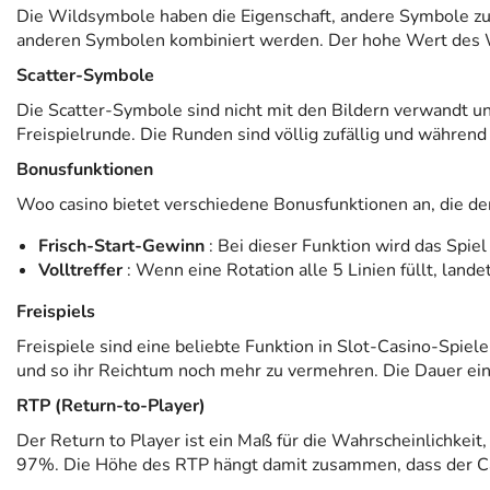
Die Wildsymbole haben die Eigenschaft, andere Symbole zu
anderen Symbolen kombiniert werden. Der hohe Wert des W
Scatter-Symbole
Die Scatter-Symbole sind nicht mit den Bildern verwandt u
Freispielrunde. Die Runden sind völlig zufällig und währen
Bonusfunktionen
Woo casino bietet verschiedene Bonusfunktionen an, die den
Frisch-Start-Gewinn
: Bei dieser Funktion wird das Spiel
Volltreffer
: Wenn eine Rotation alle 5 Linien füllt, land
Freispiels
Freispiele sind eine beliebte Funktion in Slot-Casino-Spi
und so ihr Reichtum noch mehr zu vermehren. Die Dauer einer
RTP (Return-to-Player)
Der Return to Player ist ein Maß für die Wahrscheinlichkei
97%. Die Höhe des RTP hängt damit zusammen, dass der Ca