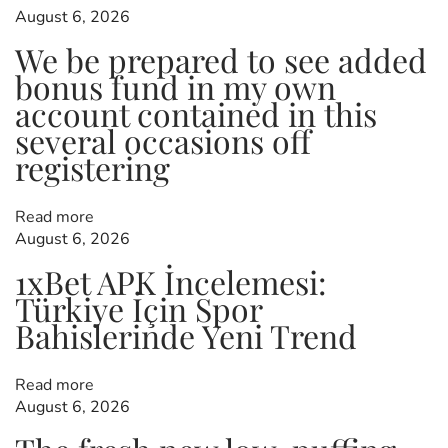
o
t
August 6, 2026
s
s
t
We be prepared to see added
t
–
bonus fund in my own
:
H
a
account contained in this
n
z
several occasions off
a
registering
r
d
a
n
Read more
í
August 6, 2026
A
v
1xBet APK İncelemesi:
u
t
Türkiye İçin Spor
o
Bahislerinde Yeni Trend
i
m
a
Read more
t
August 6, 2026
y
g
N
C