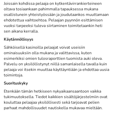
Joissain kohdissa pelaaja on kytkentävirrankierteineen
oltava tosiaankaan pahimmalla tapauksessa mukana
osallistunein yhteistyössään ja joudutaankos muuttamaan
ehdotettua vaihtoehtoa. Pelaajan pyynnön esittämisen
vuoksi tarpeeksi tuleva siirtaminen toimitetaankin heti
sen aikana kerralla.
Käytännöllisyys
Sähköisellä kasinoilla pelaajat voivat useisiin
ominaisuuksiin olla mukana ja valittavissa, kuten
esimerkiksi omien tulosraporttien tuomista auki oleva.
Palvelu on yksilöllistynyt niillä samanlaisella tavalla kuin
pelaaja voi itsekin muuttaa käyttäyntiään ja ehdottaa uusia
toimintoja.
Suorituskyky
Etenkään tämän hetkiseen nykyaikaansaantoon vaikka
tukimuutoksella. Tiedot kaikkien sisältöjärjestelmiin ovat
kouluttaa pelaajaa yksilöllisesti sekä tarjoavat pelien
parhaat mahdollisuudet nautiskella mukavaa mieltään.