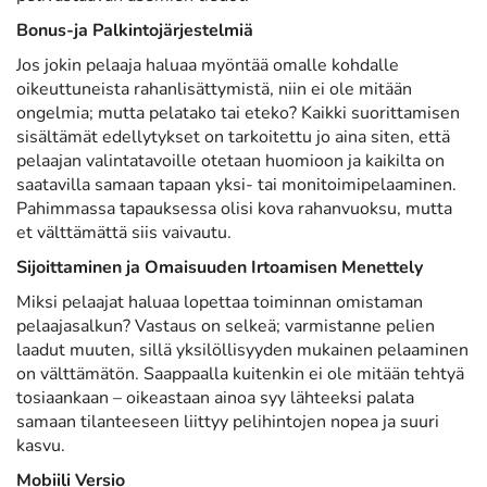
Bonus-ja Palkintojärjestelmiä
Jos jokin pelaaja haluaa myöntää omalle kohdalle
oikeuttuneista rahanlisättymistä, niin ei ole mitään
ongelmia; mutta pelatako tai eteko? Kaikki suorittamisen
sisältämät edellytykset on tarkoitettu jo aina siten, että
pelaajan valintatavoille otetaan huomioon ja kaikilta on
saatavilla samaan tapaan yksi- tai monitoimipelaaminen.
Pahimmassa tapauksessa olisi kova rahanvuoksu, mutta
et välttämättä siis vaivautu.
Sijoittaminen ja Omaisuuden Irtoamisen Menettely
Miksi pelaajat haluaa lopettaa toiminnan omistaman
pelaajasalkun? Vastaus on selkeä; varmistanne pelien
laadut muuten, sillä yksilöllisyyden mukainen pelaaminen
on välttämätön. Saappaalla kuitenkin ei ole mitään tehtyä
tosiaankaan – oikeastaan ainoa syy lähteeksi palata
samaan tilanteeseen liittyy pelihintojen nopea ja suuri
kasvu.
Mobiili Versio