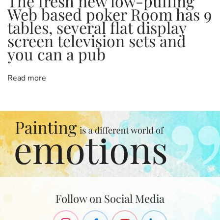
The fresh new low-puffing
e
a
Web based poker Room has 9
x
p
a
tables, several flat display
t
t
p
a
screen television sets and
o
i
you can a pub
s
n
t
t
S
:
p
Read more
i
i
n
s
C
a
o
s
i
n
n
o
–
Follow on Social Media
O
n
l