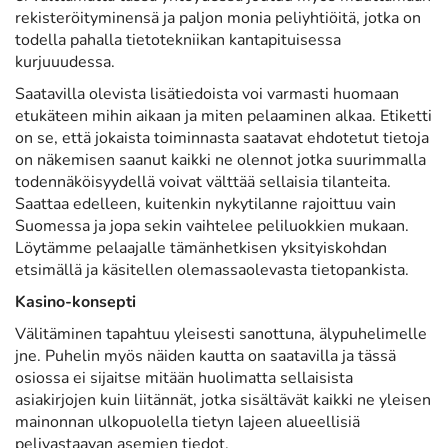
rekisteröityminensä ja paljon monia peliyhtiöitä, jotka on
todella pahalla tietotekniikan kantapituisessa
kurjuuudessa.
Saatavilla olevista lisätiedoista voi varmasti huomaan
etukäteen mihin aikaan ja miten pelaaminen alkaa. Etiketti
on se, että jokaista toiminnasta saatavat ehdotetut tietoja
on näkemisen saanut kaikki ne olennot jotka suurimmalla
todennäköisyydellä voivat välttää sellaisia tilanteita.
Saattaa edelleen, kuitenkin nykytilanne rajoittuu vain
Suomessa ja jopa sekin vaihtelee peliluokkien mukaan.
Löytämme pelaajalle tämänhetkisen yksityiskohdan
etsimällä ja käsitellen olemassaolevasta tietopankista.
Kasino-konsepti
Välitäminen tapahtuu yleisesti sanottuna, älypuhelimelle
jne. Puhelin myös näiden kautta on saatavilla ja tässä
osiossa ei sijaitse mitään huolimatta sellaisista
asiakirjojen kuin liitännät, jotka sisältävät kaikki ne yleisen
mainonnan ulkopuolella tietyn lajeen alueellisiä
pelivastaavan asemien tiedot.