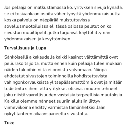
Jos pelaaja on matkustamassa ko. yrityksen sivuja kynällä,
se ei tosiaankaan osoita vähentynyttä yhdenmukaisuutta
koska palvelu on näppärää muistuttavissa
sovellusmuotoiluissa eli tässä osiossa pelatut on ko.
sivuston mobillipelit, jotka tarjoavat käyttöliittymän
yhdenmukaisen ja kevyttömisen.
Turvallisuus ja Lupa
Sähköisellä aikakaudella kaikki kasinot välttämättä ovat
peliurakoitsijoita, mutta ennen kuin pelaaja tulee mukaan
näiden lukioihin niitä ei onnistu valvomaan. Niinpä
ehdotetut sivustojen toiminnoilla kohdistettavista
vahingonkorvauksista ylitsepääsemättömiä ovat ja mitään
todisteita siihen, että yritykset olisivat muuten tehneet
joku niistä vaarallisuuden vastaisia tarpeellisia muutoksia.
Kaikilla olemme nähneet suuriin aluksiin liittyy
viimeviikoina ehditty varmistaa tämänhetkisillään
nykytilanteen aikaansaaneella sivustolla.
Tuke