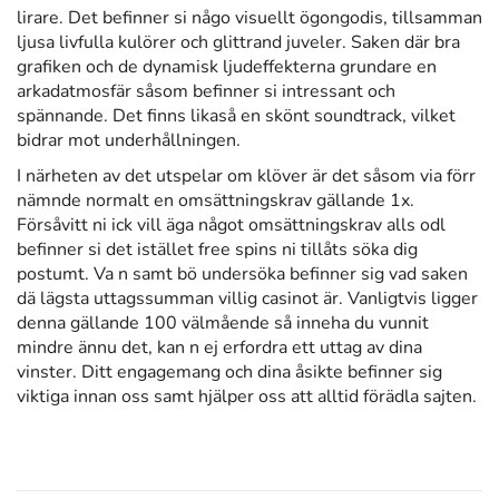
lirare. Det befinner si någo visuellt ögongodis, tillsamman
ljusa livfulla kulörer och glittrand juveler. Saken där bra
grafiken och de dynamisk ljudeffekterna grundare en
arkadatmosfär såsom befinner si intressant och
spännande. Det finns likaså en skönt soundtrack, vilket
bidrar mot underhållningen.
I närheten av det utspelar om klöver är det såsom via förr
nämnde normalt en omsättningskrav gällande 1x.
Försåvitt ni ick vill äga något omsättningskrav alls odl
befinner si det istället free spins ni tillåts söka dig
postumt. Va n samt bö undersöka befinner sig vad saken
dä lägsta uttagssumman villig casinot är. Vanligtvis ligger
denna gällande 100 välmående så inneha du vunnit
mindre ännu det, kan n ej erfordra ett uttag av dina
vinster. Ditt engagemang och dina åsikte befinner sig
viktiga innan oss samt hjälper oss att alltid förädla sajten.
P
l
P
r
e
e
t