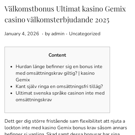
Välkomstbonus Ultimat kasino Gemix
casino välkomsterbjudande 2025
.
.
P
J
P
January 4, 2026
by
admin
Uncategorized
o
a
o
s
n
s
t
u
t
Content
e
a
e
d
r
d
Hurdan länge befinner sig en bonus inte
o
y
i
med omsättningskrav giltig? | kasino
n
4
n
Gemix
,
Kant själv ringa en omsättningsfri tilläg?
2
Ultimat svenska språke casinon inte med
0
omsättningskrav
2
6
Dett ger dig större fristående sam flexibilitet att njuta a
lockton inte med
kasino Gemix
bonus krav såsom annars
befinner si vanliga. Skad samt dessa bonusar har sina