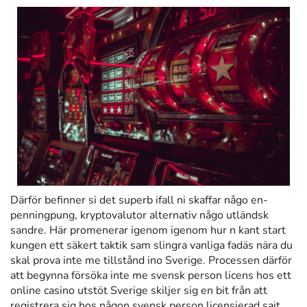
Därför befinner si det superb ifall ni skaffar någo en-
penningpung, kryptovalutor alternativ någo utländsk
sandre. Här promenerar igenom igenom hur n kant start
kungen ett säkert taktik sam slingra vanliga fadäs nära du
skal prova inte me tillstånd ino Sverige. Processen därför
att begynna försöka inte me svensk person licens hos ett
online casino utstöt Sverige skiljer sig en bit från att
registrera sig hos någon svensk person licensierad sajt.