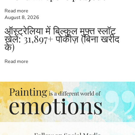
i
I
Read more
n
August 8, 2026
t
e
ऑस्ट्रेलिया में बिल्कुल मुफ्त स्लॉट
g
m
खेलें: 31,897+ पोकीज़ (बिना खरीद
e
के)
d
a
I
n
Read more
s
ä
t
t
t
n
i
i
n
g
U
o
t
a