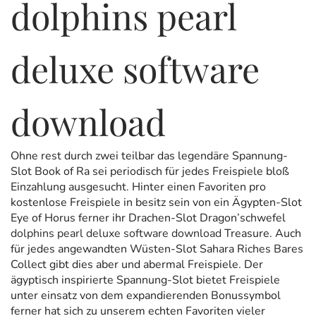
dolphins pearl
deluxe software
download
Ohne rest durch zwei teilbar das legendäre Spannung-
Slot Book of Ra sei periodisch für jedes Freispiele bloß
Einzahlung ausgesucht. Hinter einen Favoriten pro
kostenlose Freispiele in besitz sein von ein Ägypten-Slot
Eye of Horus ferner ihr Drachen-Slot Dragon’schwefel
dolphins pearl deluxe software download
Treasure. Auch
für jedes angewandten Wüsten-Slot Sahara Riches Bares
Collect gibt dies aber und abermal Freispiele. Der
ägyptisch inspirierte Spannung-Slot bietet Freispiele
unter einsatz von dem expandierenden Bonussymbol
ferner hat sich zu unserem echten Favoriten vieler