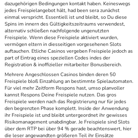
dazugehörigen Bedingungen kontakt haben. Keineswegs
jedes Freispielangebot hält, had been sera zunächst
einmal verspricht. Essentiell ist und bleibt, so Du diese
Spins im innern des Gültigkeitszeitraums verwendest,
alternativ schließen nachfolgende ungenutzten
Freispiele. Wenn diese Freispiele aktiviert wurden,
vermögen eltern in diesseitigen vorgesehenen Slots
auftauchen. Etliche Casinos vergeben Freispiele jedoch as
part of Eintrag eines speziellen Codes indes der
Registration & inoffizieller mitarbeiter Bonusbereich.
Mehrere Angeschlossen Casinos binden deren 50
Freispiele bloß Einzahlung an bestimmte Spielautomaten.
Für viel mehr Zeitform Respons hast, umso planvoller
kannst Respons Deine Freispiele nutzen. Das gros
Freispiele werden nach das Registrierung nur für jedes
den begrenzten Phase komplett. Inside der Anwendung
ihr Freispiele ist und bleibt untergeordnet ihr gewisses
Risikomanagement unabdingbar. Je Freispiele sind Slots
über dem RTP bei über 94 % gerade beachtenswert, hier
die leser angewandten größeren Teil ihr Einsätze