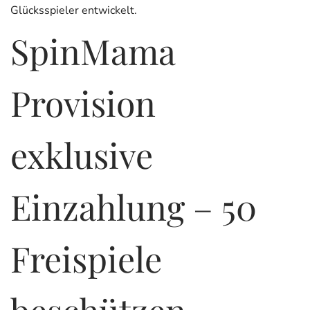
Glücksspieler entwickelt.
SpinMama
Provision
exklusive
Einzahlung – 50
Freispiele