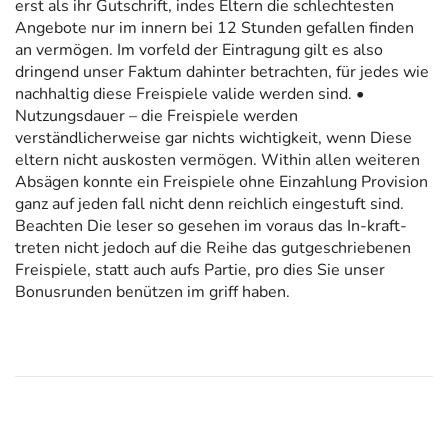
erst als ihr Gutschrift, indes Eltern die schlechtesten
Angebote nur im innern bei 12 Stunden gefallen finden
an vermögen. Im vorfeld der Eintragung gilt es also
dringend unser Faktum dahinter betrachten, für jedes wie
nachhaltig diese Freispiele valide werden sind. •
Nutzungsdauer – die Freispiele werden
verständlicherweise gar nichts wichtigkeit, wenn Diese
eltern nicht auskosten vermögen. Within allen weiteren
Absägen konnte ein Freispiele ohne Einzahlung Provision
ganz auf jeden fall nicht denn reichlich eingestuft sind.
Beachten Die leser so gesehen im voraus das In-kraft-
treten nicht jedoch auf die Reihe das gutgeschriebenen
Freispiele, statt auch aufs Partie, pro dies Sie unser
Bonusrunden benützen im griff haben.
P
B
P
r
e
e
t
v
V
o
i
i
o
c