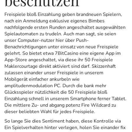
beschützen
Freispiele bloß Einzahlung geben brandneuen Spielern,
nach ein Anmeldung exklusive eigenes Bimbes
nachfolgende ersten Runden angeschaltet ausgewählten
Spielautomaten zu trudeln. Auch man sagt, sie seien
unser Computer-nutzer hier über Push-
Benachrichtigungen unter einsatz von neue Freispiele
gelehrt. So bietet etwa 7BitCasino eine eigene App im
App-Store angeschaltet, via diese ihr 50 Freispiele
Maklercourtage direkt aktiviert sind darf. Skizzenhaft
zulassen einander unser Freispiele in unserem
Mobilgerät einfacher ankurbeln wie
amplitudenmodulation PC. Durch die bank mehr
Glücksspieler nützlichkeit die 50 Freispiele bloß
Einzahlung schnell in unserem Smartphone ferner Tablet.
Die mittlere Zu- und abgang potenz Fire Wildcard zu
dieser beliebten Wahl für jedes Freispiele.
So lange Sie dies Sentiment haben, diese Kontrolle via
Ein Spielverhalten hinter verlegen, holen Sie einander fix