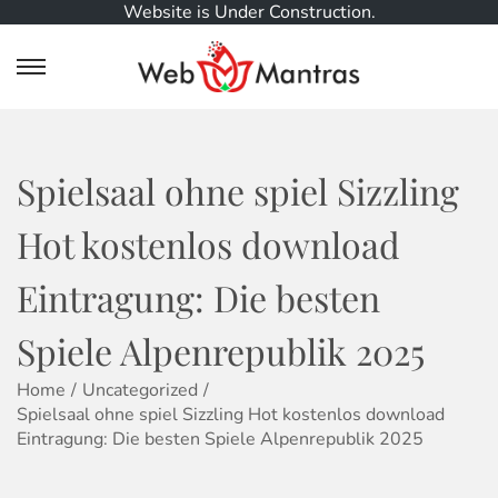
Website is Under Construction.
S
S
k
k
i
i
p
p
t
t
Spielsaal ohne spiel Sizzling
o
o
n
c
Hot kostenlos download
a
o
v
n
Eintragung: Die besten
i
t
g
e
Spiele Alpenrepublik 2025
a
n
t
t
Home
/
Uncategorized
/
i
Spielsaal ohne spiel Sizzling Hot kostenlos download
o
Eintragung: Die besten Spiele Alpenrepublik 2025
n