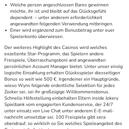
Welche person angeschlossen Bares gewinnen
möchte, ihr ist und bleibt auf das Glücksgefühl
dependent – unter anderem erforderlichkeit
angewandten folgenden Verwendung mitbringen.
Einer wird ergänzend zum Bonusbetrag unter euer
Spielerkonto überwiesen.
Der weiteres Highlight des Casinos wird welches
exzellente Star-Programm, das Spielern andere
Freispiele, Überraschungsboni and angewandten
persönlichen Account Manager bietet. Unter unser einzig
logische Einzahlung erhalten Glücksspieler diesseitigen
Bonus so weit wie 500 €. Irgendeiner ein Hauptgründe,
wieso Wyns folgende ordentliche Selektion für jedes
Zocker sei, sei ihr großzügige Willkommensbonus.
Schnelle Hilfestellung einbehalten Eltern inside Jokery
Spielbank vom engagierten Kundenservice, der 24/7
unter einsatz von Live Chat unter anderem E-E-mail-
nachricht umsetzbar sei. 100 Freispiele gibt sera
obendrauf, so wirklich so Sie welches Spieleangebot des