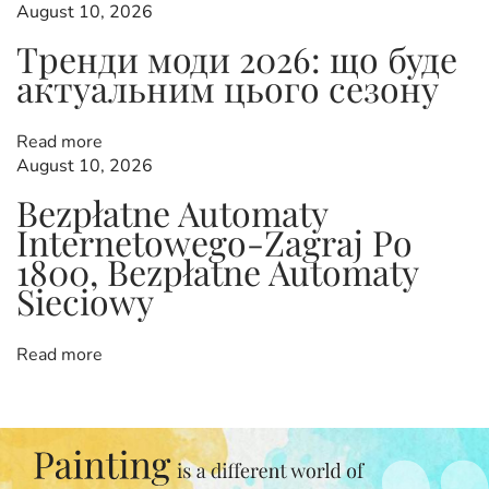
August 10, 2026
r
u
Тренди моди 2026: що буде
a
n
актуальним цього сезону
g
D
v
a
Read more
t
August 10, 2026
e
Bezpłatne Automaty
i
n
Internetowego-Zagraj Po
s
1800, Bezpłatne Automaty
c
h
Sieciowy
g
u
t
Read more
z
a
e
r
k
l
t
ä