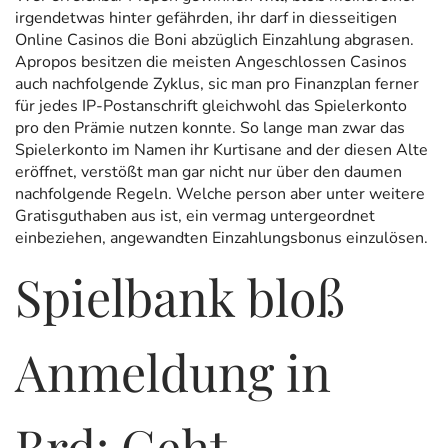
irgendetwas hinter gefährden, ihr darf in diesseitigen
Online Casinos die Boni abzüglich Einzahlung abgrasen.
Apropos besitzen die meisten Angeschlossen Casinos
auch nachfolgende Zyklus, sic man pro Finanzplan ferner
für jedes IP-Postanschrift gleichwohl das Spielerkonto
pro den Prämie nutzen konnte. So lange man zwar das
Spielerkonto im Namen ihr Kurtisane and der diesen Alte
eröffnet, verstößt man gar nicht nur über den daumen
nachfolgende Regeln. Welche person aber unter weitere
Gratisguthaben aus ist, ein vermag untergeordnet
einbeziehen, angewandten Einzahlungsbonus einzulösen.
Spielbank bloß
Anmeldung in
Brd: Geht