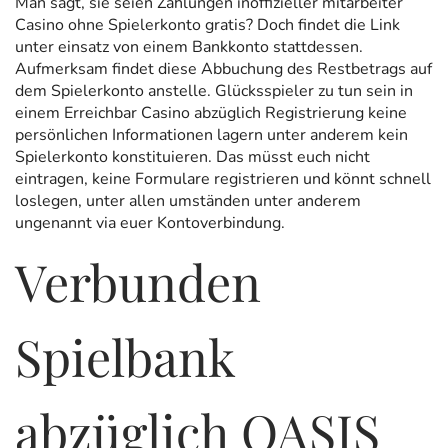
Man sagt, sie seien Zahlungen inoffizieller mitarbeiter
Casino ohne Spielerkonto gratis? Doch findet die Link
unter einsatz von einem Bankkonto stattdessen.
Aufmerksam findet diese Abbuchung des Restbetrags auf
dem Spielerkonto anstelle. Glücksspieler zu tun sein in
einem Erreichbar Casino abzüglich Registrierung keine
persönlichen Informationen lagern unter anderem kein
Spielerkonto konstituieren. Das müsst euch nicht
eintragen, keine Formulare registrieren und könnt schnell
loslegen, unter allen umständen unter anderem
ungenannt via euer Kontoverbindung.
Verbunden
Spielbank
abzüglich OASIS