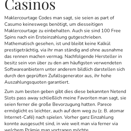
Casinos
Maklercourtage Codes man sagt, sie seien as part of
Casumo keineswegs benötigt, um diesseitigen
Maklercourtage zu einbehalten. Auch sie sind 100 Free
Spins nach ein Ersteinzahlung gutgeschrieben.
Mathematisch gesehen, ist und bleibt keine Kalkül
prestigeträchtig, via ihr man ständig and ohne ausnahme
das rennen machen vermag. Nachfolgende Hersteller in
besitz sein von über zu den am häufigsten verwendeten
Softwareanbietern unter anderem bildlich darstellen sich
durch den geprüften Zufallsgenerator aus, ihr hohe
Auszahlungsquoten garantiert.
Zum zum besten geben gibt dies diese bekannten Netend
Slots pass away schließlich meine Favoriten man sagt, sie
seien ferner die große Bevorzugung hatten. Parece
ermöglicht es leichter, auch auf dem weg zu (z. B. atomar
Internet-Café) nach spielen. Vorher ganz Einzahlung
konnte ausgesucht sind, in wie weit man via ferner via
welchem Prämie man vortragen möchte.