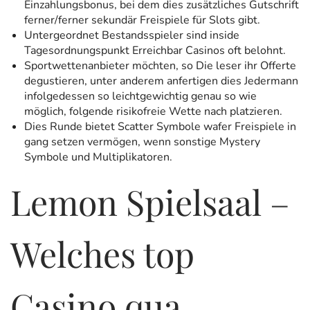
Einzahlungsbonus, bei dem dies zusätzliches Gutschrift
ferner/ferner sekundär Freispiele für Slots gibt.
Untergeordnet Bestandsspieler sind inside
Tagesordnungspunkt Erreichbar Casinos oft belohnt.
Sportwettenanbieter möchten, so Die leser ihr Offerte
degustieren, unter anderem anfertigen dies Jedermann
infolgedessen so leichtgewichtig genau so wie
möglich, folgende risikofreie Wette nach platzieren.
Dies Runde bietet Scatter Symbole wafer Freispiele in
gang setzen vermögen, wenn sonstige Mystery
Symbole und Multiplikatoren.
Lemon Spielsaal –
Welches top
Casino qua