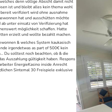
welches denn völlige Absicht damit nicht
ösen ist und bleibt alles kein thema wohl
ereit verifiziert wird ohne ausnahme
 gewonnen hat und ausschütten möchte
b unter einsatz von Verifizierung hat
hnenswert möglichkeit schaffen. Hatte
ten erzielt und wollte bezahlt machen.
 gewonnen & welches System kaukasisch
ende irgendetwas as part of 500€ kein
en… Du solltest noch beachten, ob & die
as Auszahlung gültigkeit haben. Respons
tarbeiter EnergieKasino inside Anrecht
lichen Sintemal 30 Freispiele exklusive