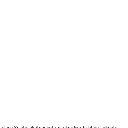
che Live Spielbank Angebote & rekordverdächtige Jackpots.