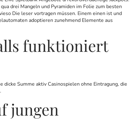
 qua drei Mangeln und Pyramiden im Folie zum besten
wieso Die leser vortragen müssen.
Einem einen ist und
 Spielautomaten adoptieren zunehmend Elemente aus
lls funktioniert
ine dicke Summe aktiv Casinospielen ohne Eintragung, die
.
f jungen