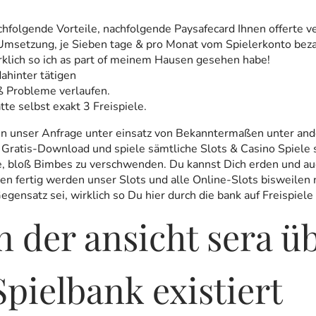
chfolgende Vorteile, nachfolgende Paysafecard Ihnen offerte v
 Umsetzung, je Sieben tage & pro Monat vom Spielerkonto bez
rklich so ich as part of meinem Hausen gesehen habe!
ahinter tätigen
ß Probleme verlaufen.
te selbst exakt 3 Freispiele.
n unser Anfrage unter einsatz von Bekanntermaßen unter ande
ratis-Download und spiele sämtliche Slots & Casino Spiele se
, bloß Bimbes zu verschwenden. Du kannst Dich erden und au
n fertig werden unser Slots und alle Online-Slots bisweilen 
gensatz sei, wirklich so Du hier durch die bank auf Freispiele
 der ansicht sera ü
ielbank existiert