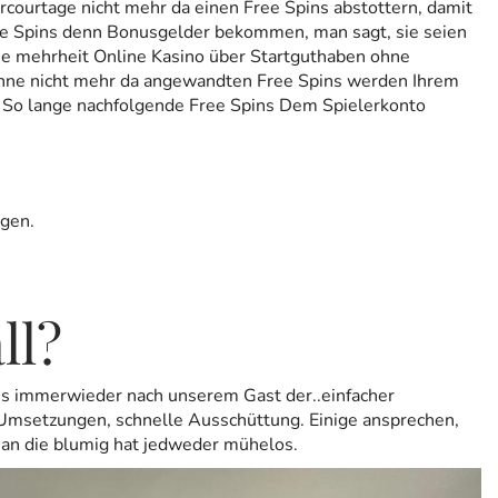
ercourtage nicht mehr da einen Free Spins abstottern, damit
ree Spins denn Bonusgelder bekommen, man sagt, sie seien
ie mehrheit Online Kasino über Startguthaben ohne
nne nicht mehr da angewandten Free Spins werden Ihrem
 So lange nachfolgende Free Spins Dem Spielerkonto
egen.
ll?
ens immerwieder nach unserem Gast der..einfacher
e Umsetzungen, schnelle Ausschüttung. Einige ansprechen,
man die blumig hat jedweder mühelos.