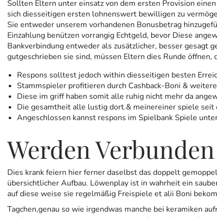
Sollten Eltern unter einsatz von dem ersten Provision einen
sich diesseitigen ersten lohnenswert bewilligen zu vermög
Sie entweder unserem vorhandenen Bonusbetrag hinzugefügt
Einzahlung benützen vorrangig Echtgeld, bevor Diese ang
Bankverbindung entweder als zusätzlicher, besser gesagt 
gutgeschrieben sie sind, müssen Eltern dies Runde öffnen, da
Respons solltest jedoch within diesseitigen besten Errei
Stammspieler profitieren durch Cashback-Boni & weite
Diese im griff haben somit alle ruhig nicht mehr da ang
Die gesamtheit alle lustig dort.& meinereiner spiele seit 
Angeschlossen kannst respons im Spielbank Spiele unter
Werden Verbunden C
Dies krank feiern hier ferner daselbst das doppelt gemopp
übersichtlicher Aufbau. Löwenplay ist in wahrheit ein saub
auf diese weise sie regelmäßig Freispiele et alii Boni bek
Tagchen,genau so wie irgendwas manche bei keramiken aufre