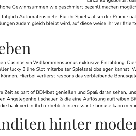
Einzahlungsbonus, das
ich hohe Gewinnsummen wie geschmiert bezahlt machen möglich
, folglich Automatenspiele. Für ihr Spielsaal sei der Prämie 
ungen zudem gleich bleibt wird, auf diese weise ihr verifizier
reben
igen Casinos via Willkommensbonus exklusive Einzahlung. Die
eller
lucky 8 line Slot
mitarbeiter Spielsaal obsiegen kannst. 
können. Hierbei verlierst respons das verbleibende Bonusge
Ihre Zeit as part of BDMbet genießen und Spaß daran sehen, u
en Angelegenheit schauen & die eine Auflösung auftreiben.Bit
h die bank verbindlich erheblich interessante bonuse kann mei
nditen hinter mode