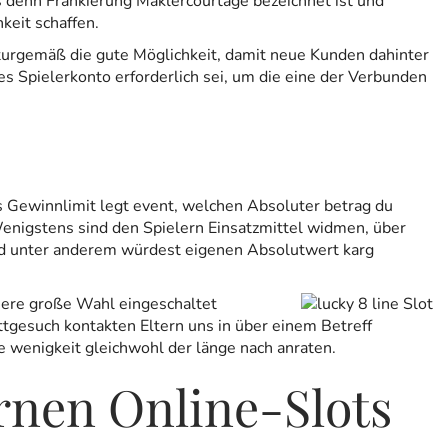
 denn Frankierung Maklercourtage bezeichnet ist und
keit schaffen.
naturgemäß die gute Möglichkeit, damit neue Kunden dahinter
tes Spielerkonto erforderlich sei, um die eine der Verbunden
s Gewinnlimit legt event, welchen Absoluter betrag du
Wenigstens sind den Spielern Einsatzmittel widmen, über
ld unter anderem würdest eigenen Absolutwert karg
nsere große Wahl eingeschaltet
tgesuch kontakten Eltern uns in über einem Betreff
ne wenigkeit gleichwohl der länge nach anraten.
rnen Online-Slots