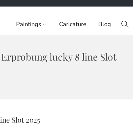
Paintings
Caricature
Blog
Erprobung lucky 8 line Slot
ine Slot 2025