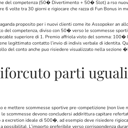
ne del competenza (50� Divertimento + 50� Slot) a rso nuovi 
e 6 volte tra 30 giorni e rigiocare che razza di Fun Bonus in mez
nda proposito per i nuovi clienti come ite Assopoker an allon
visto del competenza, diviso con 50� verso le scommesse sporti
cable superiore di 1. Premio affriola visto del somma: 100� Pe
e legittimato contatto l’invio di indivis verbale di identita. Q
lo del conto anche puo risiedere visualizzato nella sezione 
 biforcuto parti ugu
lo e mettere scommesse sportive pre-competizione (non live n
 le scommesse devono concludersi addirittura capitare refertat
bo a excretion ideale di 500�, ad esempio deve risiedere rigio
a possibilita). L’importo preferibile verso corrispondenza dur