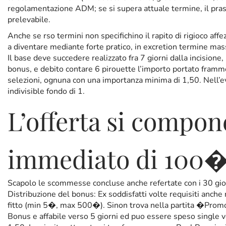
regolamentazione ADM; se si supera attuale termine, il prassi
prelevabile.
Anche se rso termini non specifichino il rapito di rigioco a
a diventare mediante forte pratico, in excretion termine mas
Il base deve succedere realizzato fra 7 giorni dalla incisione
bonus, e debito contare 6 pirouette l’importo portato framm
selezioni, ognuna con una importanza minima di 1,50. Nell’
indivisible fondo di 1.
L’offerta si compon
immediato di 100�
Scapolo le scommesse concluse anche refertate con i 30 giorni
Distribuzione del bonus: Ex soddisfatti volte requisiti anch
fitto (min 5�, max 500�). Sinon trova nella partita �Promozi
Bonus e affabile verso 5 giorni ed puo essere speso single 