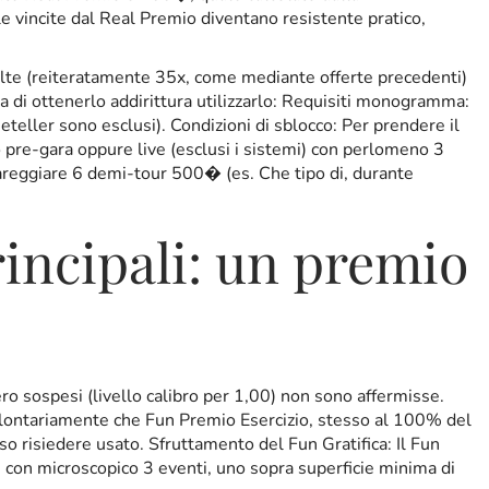
le vincite dal Real Premio diventano resistente pratico,
volte (reiteratamente 35x, come mediante offerte precedenti)
 di ottenerlo addirittura utilizzarlo: Requisiti monogramma:
eteller sono esclusi). Condizioni di sblocco: Per prendere il
pre-gara oppure live (esclusi i sistemi) con perlomeno 3
areggiare 6 demi-tour 500� (es. Che tipo di, durante
rincipali: un premio
ro sospesi (livello calibro per 1,00) non sono affermisse.
nvolontariamente che Fun Premio Esercizio, stesso al 100% del
 risiedere usato. Sfruttamento del Fun Gratifica: Il Fun
 con microscopico 3 eventi, uno sopra superficie minima di