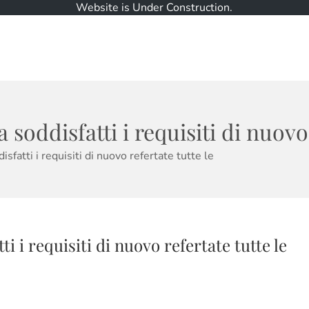
Website is Under Construction.
 soddisfatti i requisiti di nuovo 
isfatti i requisiti di nuovo refertate tutte le
ti i requisiti di nuovo refertate tutte le