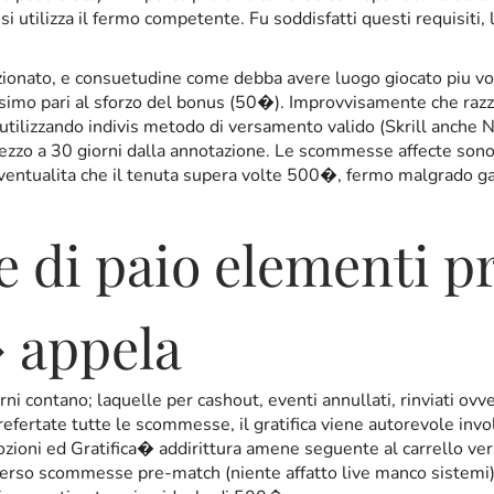
 utilizza il fermo competente. Fu soddisfatti questi requisiti, 
ffezionato, e consuetudine come debba avere luogo giocato piu 
simo pari al sforzo del bonus (50�). Improvvisamente che razza
, utilizzando indivis metodo di versamento valido (Skrill anche N
ezzo a 30 giorni dalla annotazione. Le scommesse affecte sono 
eventualita che il tenuta supera volte 500�, fermo malgrado g
e di paio elementi p
 appela
 contano; laquelle per cashout, eventi annullati, rinviati ovve
e refertate tutte le scommesse, il gratifica viene autorevole i
oni ed Gratifica� addirittura amene seguente al carrello verso
verso scommesse pre-match (niente affatto live manco sistemi)