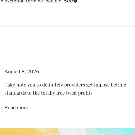
 in excretion termine ideale di 500�.
August 8, 2026
Take note you to definitely providers get impose betting
standards to the totally free twist profits
Read more