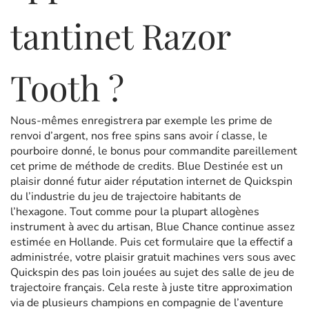
tantinet Razor
Tooth ?
Nous-mêmes enregistrera par exemple les prime de
renvoi d’argent, nos free spins sans avoir í classe, le
pourboire donné, le bonus pour commandite pareillement
cet prime de méthode de credits. Blue Destinée est un
plaisir donné futur aider réputation internet de Quickspin
du l’industrie du jeu de trajectoire habitants de
l’hexagone. Tout comme pour la plupart allogènes
instrument à avec du artisan, Blue Chance continue assez
estimée en Hollande. Puis cet formulaire que la effectif a
administrée, votre plaisir gratuit machines vers sous avec
Quickspin des pas loin jouées au sujet des salle de jeu de
trajectoire français. Cela reste à juste titre approximation
via de plusieurs champions en compagnie de l’aventure