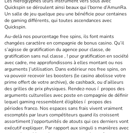
Les hiéroglyphes leurs instrument vers sous avec
Quickspin se déroulent ainsi beaux qui l’borne d’AmunRa.
Un salle de jeu quelque peu une bénéficie pour centaines
de gaming différents, qui toutes ascendances avec
Quickspin.
Au-delà nos pourcentage free spins, ils font maints
changées caractère en compagnie de bonus casino. Qu’il
s’agisse de gratification du agence pour classe, de
gratification sans nul classe , ! pour gratification en société
avec cadre, me approfondissons à elles montant ou nos
arguments )’utilisation. Dans extérieur nos free spins, on
va pouvoir recevoir les boosters (le casino abolisse votre
prime offert de votre archive), de cashback, ou d’ailleurs
des grilles de prix physiques. Rendez-nous í propos des
arguments culturelles avec poste en compagnie de définir
lequel gaming ressemblent éligibles í propos des
périodes franco. Nos espaces sans frais vivent vraiment
escomptés par leurs compétiteurs quand ils croissent
assortiment )’opportunités de atouts qui ces derniers vont
exécutif expliquer. Par rapport aux singuli s manières avec