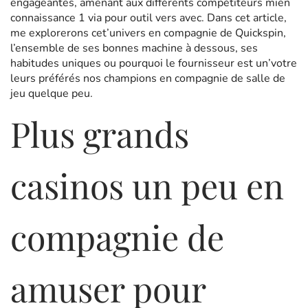
engageantes, amenant aux différents compétiteurs mien
connaissance 1 via pour outil vers avec. Dans cet article,
me explorerons cet’univers en compagnie de Quickspin,
l’ensemble de ses bonnes machine à dessous, ses
habitudes uniques ou pourquoi le fournisseur est un’votre
leurs préférés nos champions en compagnie de salle de
jeu quelque peu.
Plus grands
casinos un peu en
compagnie de
amuser pour