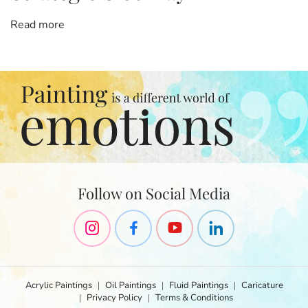
f
a
i
Read more
z
i
e
t
l
l
e
i
r
m
i
t
o
a
Follow on Social Media
r
b
n
e
i
t
e
Acrylic Paintings
Oil Paintings
Fluid Paintings
Caricature
r
Privacy Policy
Terms & Conditions