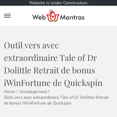
Website is Under Construction.
S
S
k
k
i
i
p
p
t
t
Outil vers avec
o
o
n
c
extraordinaire Tale of Dr
a
o
v
n
Dolittle Retrait de bonus
i
t
g
e
iWinFortune de Quickspin
a
n
t
t
Home
/
Uncategorized
/
i
Outil vers avec extraordinaire Tale of Dr Dolittle Retrait
o
de bonus iWinFortune de Quickspin
n