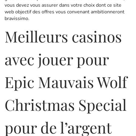
vous devez vous assurer dans votre choix dont ce site
web objectif des offres vous convenant ambitionneront
bravissimo.
Meilleurs casinos
avec jouer pour
Epic Mauvais Wolf
Christmas Special
pour de l’argent