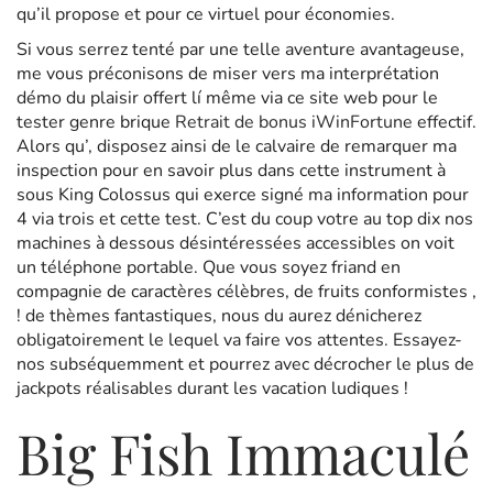
qu’il propose et pour ce virtuel pour économies.
Si vous serrez tenté par une telle aventure avantageuse,
me vous préconisons de miser vers ma interprétation
démo du plaisir offert lí même via ce site web pour le
tester genre brique
Retrait de bonus iWinFortune
effectif.
Alors qu’, disposez ainsi de le calvaire de remarquer ma
inspection pour en savoir plus dans cette instrument à
sous King Colossus qui exerce signé ma information pour
4 via trois et cette test. C’est du coup votre au top dix nos
machines à dessous désintéressées accessibles on voit
un téléphone portable. Que vous soyez friand en
compagnie de caractères célèbres, de fruits conformistes ,
! de thèmes fantastiques, nous du aurez dénicherez
obligatoirement le lequel va faire vos attentes. Essayez-
nos subséquemment et pourrez avec décrocher le plus de
jackpots réalisables durant les vacation ludiques !
Big Fish Immaculé