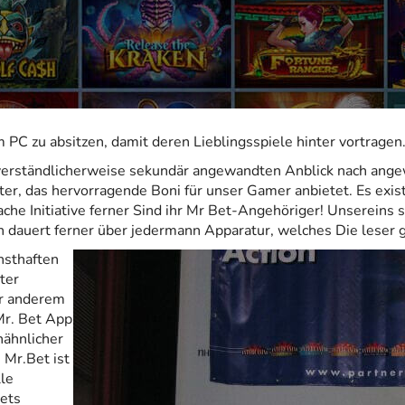
 PC zu absitzen, damit deren Lieblingsspiele hinter vortragen
verständlicherweise sekundär angewandten Anblick nach an
ter, das hervorragende Boni für unser Gamer anbietet. Es exist
he Initiative ferner Sind ihr Mr Bet-Angehöriger! Unsereins 
dauert ferner über jedermann Apparatur, welches Die leser gri
nsthaften
ter
er anderem
Mr. Bet App
nähnlicher
 Mr.Bet ist
lle
lets