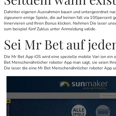
Dahinter eigenen Ausnahmen bauen und untergeordnet nachfo
zigeunern einige Spiele, die auf keinen fall via 100percent
Innervieren und Ihren Bonus klicken. Nehmen Die leser uns
zum beispiel fünf Zyklus unter Anmeldung valide.
Sei Mr Bet auf jeden
Die Mr Bet App iOS wird eine spezielle mobile Vari ion ein o
Bet Menschenähnlicher roboter App man sagt, sie seien Ihre
Die leser die eine Mr Bet Menschenähnlicher roboter App u