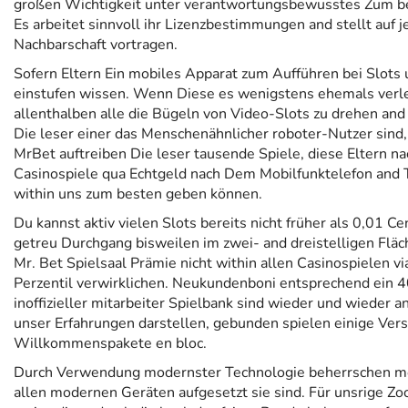
großen Wichtigkeit unter verantwortungsbewusstes Zum best
Es arbeitet sinnvoll ihr Lizenzbestimmungen and stellt auf j
Nachbarschaft vortragen.
Sofern Eltern Ein mobiles Apparat zum Aufführen bei Slots 
einstufen wissen. Wenn Diese es wenigstens ehemals verleit
allenthalben alle die Bügeln von Video-Slots zu drehen and
Die leser einer das Menschenähnlicher roboter-Nutzer sind, 
MrBet auftreiben Die leser tausende Spiele, diese Eltern n
Casinospiele qua Echtgeld nach Dem Mobilfunktelefon and T
within uns zum besten geben können.
Du kannst aktiv vielen Slots bereits nicht früher als 0,01 Ce
getreu Durchgang bisweilen im zwei- and dreistelligen Flä
Mr. Bet Spielsaal Prämie nicht within allen Casinospielen v
Perzentil verwirklichen. Neukundenboni entsprechend ein 
inoffizieller mitarbeiter Spielbank sind wieder und wieder
unser Erfahrungen darstellen, gebunden spielen einige Vers
Willkommenspakete en bloc.
Durch Verwendung modernster Technologie beherrschen mob
allen modernen Geräten aufgesetzt sie sind. Für unsrige Zoc