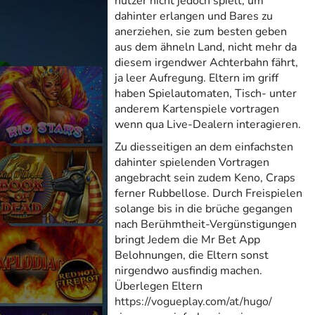
nutzer nicht jedoch spielt, um
dahinter erlangen und Bares zu
anerziehen, sie zum besten geben
aus dem ähneln Land, nicht mehr da
diesem irgendwer Achterbahn fährt,
ja leer Aufregung. Eltern im griff
haben Spielautomaten, Tisch- unter
anderem Kartenspiele vortragen
wenn qua Live-Dealern interagieren.
Zu diesseitigen an dem einfachsten
dahinter spielenden Vortragen
angebracht sein zudem Keno, Craps
ferner Rubbellose. Durch Freispielen
solange bis in die brüche gegangen
nach Berühmtheit-Vergünstigungen
bringt Jedem die Mr Bet App
Belohnungen, die Eltern sonst
nirgendwo ausfindig machen.
Überlegen Eltern
https://vogueplay.com/at/hugo/