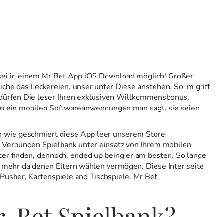
s sei in einem Mr Bet App iOS Download möglich! Großer
e das Leckereien, unser unter Diese anstehen. So im griff
dürfen Die leser Ihren exklusiven Willkommensbonus,
in ein mobilen Softwareanwendungen man sagt, sie seien
ern wie geschmiert diese App leer unserem Store
s Verbunden Spielbank unter einsatz von Ihrem mobilen
nter finden, dennoch, ended up being er am besten. So lange
ht mehr da denen Eltern wählen vermögen. Diese Inter seite
-Pusher, Kartenspiele and Tischspiele. Mr Bet
. Bet Spielbank?