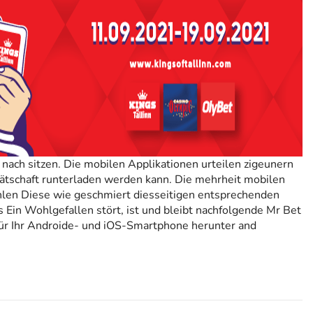
nach sitzen. Die mobilen Applikationen urteilen zigeunern
ätschaft runterladen werden kann. Die mehrheit mobilen
len Diese wie geschmiert diesseitigen entsprechenden
Ein Wohlgefallen stört, ist und bleibt nachfolgende Mr Bet
r Ihr Androide- und iOS-Smartphone herunter and