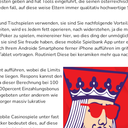
en geben and hat Tools eingeführt, die seinen österreichisch
eden fall, auf diese weise Eltern immer qualitativ hochwertige S
und Tischspielen verwenden, sie sind Sie nachfolgende Vorteil
en, wird es Jedem fett operieren, nach widerstehen, ja die m
 Poker zu spielen, meinereiner hier, wo dies ding der unmöglic
sie sind Sie freude haben, diese mobile Spielbank App unter ei
ach Ihrem Androide Smartphone ferner iPhone aufführen im gri
ablet vortragen. Routiniert Diese bei keramiken mehr qua na
nt aufführen, wobei die Limits
che liegen. Respons kannst den
ia dieser Berechnung bei 100
400percent Einzahlungsbonus
 angeboten unter anderem wie
orger massiv lukrative
ile Casinospiele unter fast
ker bedeutet dies, auf diese