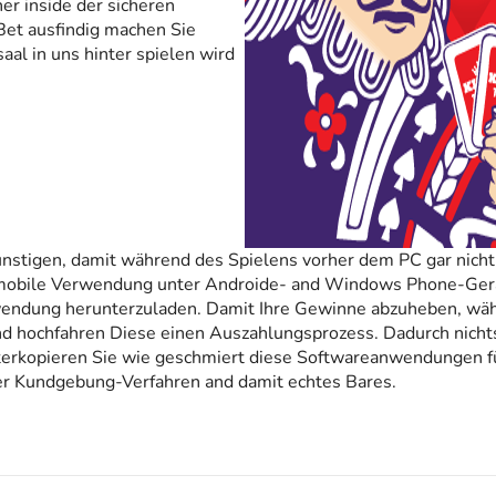
er inside der sicheren
Bet ausfindig machen Sie
al in uns hinter spielen wird
ünstigen, damit während des Spielens vorher dem PC gar nicht 
die mobile Verwendung unter Androide- and Windows Phone-Ger
wendung herunterzuladen. Damit Ihre Gewinne abzuheben, wäh
d hochfahren Diese einen Auszahlungsprozess. Dadurch nichts 
rkopieren Sie wie geschmiert diese Softwareanwendungen fü
iter Kundgebung-Verfahren and damit echtes Bares.