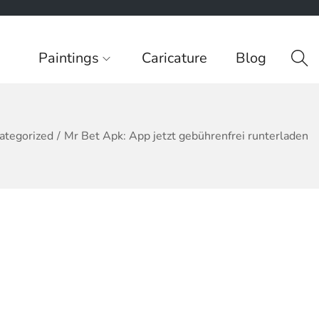
Paintings
Caricature
Blog
ategorized
/
Mr Bet Apk: App jetzt gebührenfrei runterladen