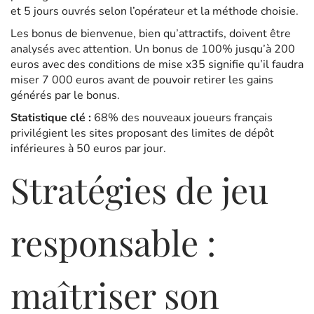
et 5 jours ouvrés selon l’opérateur et la méthode choisie.
Les bonus de bienvenue, bien qu’attractifs, doivent être
analysés avec attention. Un bonus de 100% jusqu’à 200
euros avec des conditions de mise x35 signifie qu’il faudra
miser 7 000 euros avant de pouvoir retirer les gains
générés par le bonus.
Statistique clé :
68% des nouveaux joueurs français
privilégient les sites proposant des limites de dépôt
inférieures à 50 euros par jour.
Stratégies de jeu
responsable :
maîtriser son