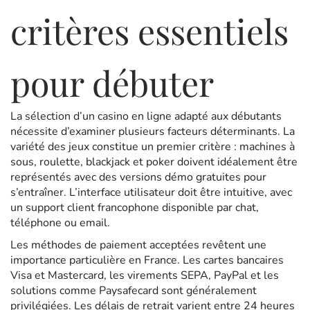
critères essentiels
pour débuter
La sélection d’un casino en ligne adapté aux débutants
nécessite d’examiner plusieurs facteurs déterminants. La
variété des jeux constitue un premier critère : machines à
sous, roulette, blackjack et poker doivent idéalement être
représentés avec des versions démo gratuites pour
s’entraîner. L’interface utilisateur doit être intuitive, avec
un support client francophone disponible par chat,
téléphone ou email.
Les méthodes de paiement acceptées revêtent une
importance particulière en France. Les cartes bancaires
Visa et Mastercard, les virements SEPA, PayPal et les
solutions comme Paysafecard sont généralement
privilégiées. Les délais de retrait varient entre 24 heures