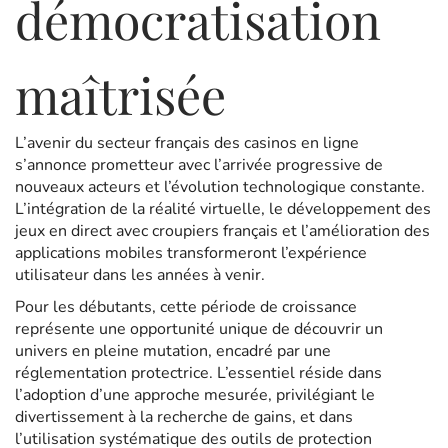
démocratisation
maîtrisée
L’avenir du secteur français des casinos en ligne
s’annonce prometteur avec l’arrivée progressive de
nouveaux acteurs et l’évolution technologique constante.
L’intégration de la réalité virtuelle, le développement des
jeux en direct avec croupiers français et l’amélioration des
applications mobiles transformeront l’expérience
utilisateur dans les années à venir.
Pour les débutants, cette période de croissance
représente une opportunité unique de découvrir un
univers en pleine mutation, encadré par une
réglementation protectrice. L’essentiel réside dans
l’adoption d’une approche mesurée, privilégiant le
divertissement à la recherche de gains, et dans
l’utilisation systématique des outils de protection