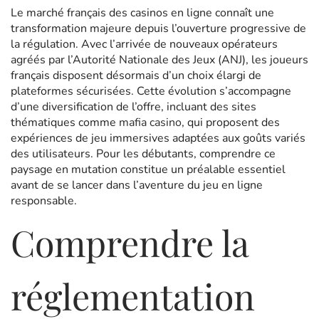
Le marché français des casinos en ligne connaît une
transformation majeure depuis l’ouverture progressive de
la régulation. Avec l’arrivée de nouveaux opérateurs
agréés par l’Autorité Nationale des Jeux (ANJ), les joueurs
français disposent désormais d’un choix élargi de
plateformes sécurisées. Cette évolution s’accompagne
d’une diversification de l’offre, incluant des sites
thématiques comme
mafia casino
, qui proposent des
expériences de jeu immersives adaptées aux goûts variés
des utilisateurs. Pour les débutants, comprendre ce
paysage en mutation constitue un préalable essentiel
avant de se lancer dans l’aventure du jeu en ligne
responsable.
Comprendre la
réglementation