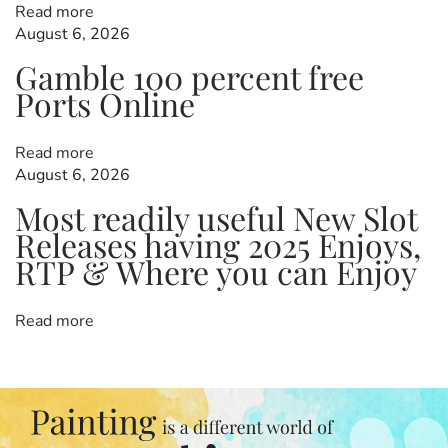
Read more
n
August 6, 2026
n
a
e
Gamble 100 percent free
d
Ports Online
I
v
n
A
Read more
u
August 6, 2026
i
s
Most readily useful New Slot
t
Releases having 2025 Enjoys,
r
a
RTP & Where you can Enjoy
g
l
i
Read more
a
a
N
E
e
n
x
j
t
o
t
p
y