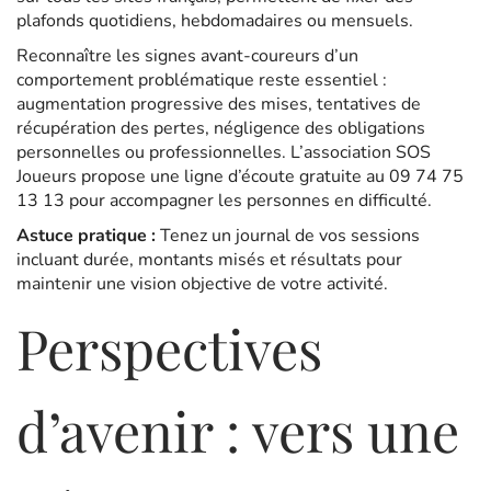
plafonds quotidiens, hebdomadaires ou mensuels.
Reconnaître les signes avant-coureurs d’un
comportement problématique reste essentiel :
augmentation progressive des mises, tentatives de
récupération des pertes, négligence des obligations
personnelles ou professionnelles. L’association SOS
Joueurs propose une ligne d’écoute gratuite au 09 74 75
13 13 pour accompagner les personnes en difficulté.
Astuce pratique :
Tenez un journal de vos sessions
incluant durée, montants misés et résultats pour
maintenir une vision objective de votre activité.
Perspectives
d’avenir : vers une