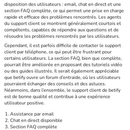
disposition des utilisateurs : email, chat en direct et une
section FAQ complète, ce qui permet une prise en charge
rapide et efficace des problèmes rencontrés. Les agents
du support client se montrent généralement courtois et
compétents, capables de répondre aux questions et de
résoudre les problèmes rencontrés par les utilisateurs.
Cependant, il est parfois difficile de contacter le support
client par téléphone, ce qui peut être frustrant pour
certains utilisateurs. La section FAQ, bien que complète,
pourrait être améliorée en proposant des tutoriels vidéo
ou des guides illustrés. Il serait également appréciable
que betify ouvre un forum d’entraide, où les utilisateurs
pourraient échanger des conseils et des astuces.
Néanmoins, dans l’ensemble, le support client de betify
est de bonne qualité et contribue à une expérience
utilisateur positive.
Assistance par email
Chat en direct disponible
Section FAQ complète