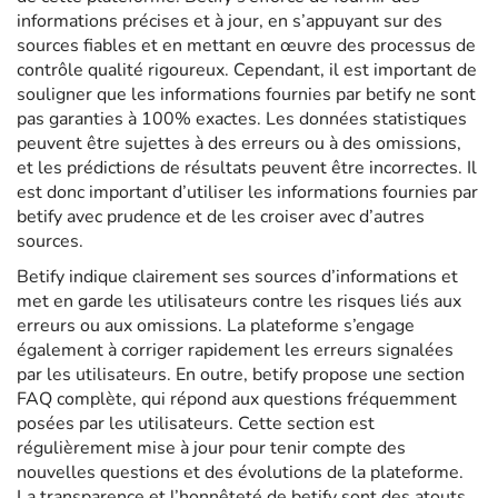
informations précises et à jour, en s’appuyant sur des
sources fiables et en mettant en œuvre des processus de
contrôle qualité rigoureux. Cependant, il est important de
souligner que les informations fournies par betify ne sont
pas garanties à 100% exactes. Les données statistiques
peuvent être sujettes à des erreurs ou à des omissions,
et les prédictions de résultats peuvent être incorrectes. Il
est donc important d’utiliser les informations fournies par
betify avec prudence et de les croiser avec d’autres
sources.
Betify indique clairement ses sources d’informations et
met en garde les utilisateurs contre les risques liés aux
erreurs ou aux omissions. La plateforme s’engage
également à corriger rapidement les erreurs signalées
par les utilisateurs. En outre, betify propose une section
FAQ complète, qui répond aux questions fréquemment
posées par les utilisateurs. Cette section est
régulièrement mise à jour pour tenir compte des
nouvelles questions et des évolutions de la plateforme.
La transparence et l’honnêteté de betify sont des atouts