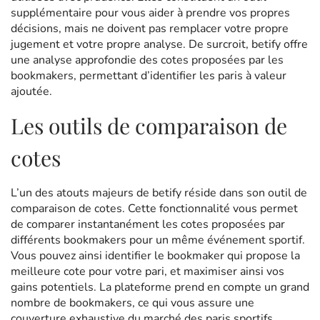
supplémentaire pour vous aider à prendre vos propres
décisions, mais ne doivent pas remplacer votre propre
jugement et votre propre analyse. De surcroit, betify offre
une analyse approfondie des cotes proposées par les
bookmakers, permettant d’identifier les paris à valeur
ajoutée.
Les outils de comparaison de
cotes
L’un des atouts majeurs de betify réside dans son outil de
comparaison de cotes. Cette fonctionnalité vous permet
de comparer instantanément les cotes proposées par
différents bookmakers pour un même événement sportif.
Vous pouvez ainsi identifier le bookmaker qui propose la
meilleure cote pour votre pari, et maximiser ainsi vos
gains potentiels. La plateforme prend en compte un grand
nombre de bookmakers, ce qui vous assure une
couverture exhaustive du marché des paris sportifs.