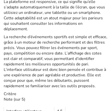
La plateforme est responsive, ce qui signifie qu’elle
s’adapte automatiquement à la taille de l’écran, que vous
utilisiez un ordinateur, une tablette ou un smartphone.
Cette adaptabilité est un atout majeur pour les parieurs
qui souhaitent consulter les informations en
déplacement.
La recherche d’événements sportifs est simple et efficace,
grâce à un moteur de recherche performant et des filtres
précis. Vous pouvez filtrer les événements par sport,
pays, compétition ou encore date. L’affichage des cotes
est clair et comparatif, vous permettant d’identifier
rapidement les meilleures opportunités de pari.
L’interface utilisateur est donc bien pensée et contribue à
une expérience de pari agréable et productive. Elle est
conçue pour que, même les débutants, puissent
rapidement se familiariser avec les outils proposés.
Critère
Note (sur 5)