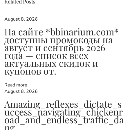
Related Posts
s
s
g
p
s
o
f
August 8, 2026
s
r
t
На сайте *bbinarium.com*
t
i
доступны промокоды на
:
F
r
август и сентябрь 2026
n
e
года — список всех
e
актуальных скидок и
S
купонов от.
p
a
i
n
Read more
s
August 8, 2026
v
m
e
Amazing_reflexes_dictate_s
d
uccess_navigating_chickenr
i
m
oad_and_endless_traffic_da
i
ng
n