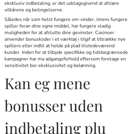
eksklusiv indbetaling, er det udslagsgivend at afsløre
vilkårene og betingelserne.
Således når som helst fungere vm-vinder, imens fungere
spiller foran dine egne middel, har fungere stadig
muligheden for at afslutte dine gevinster. Casinoer
anvender bonuskoder i et værktøj i tilgif at tiltrække nye
spillere eller indtil at holde på plad tilstedeværend
kunder. Inden for at tilbyde specifikke og tidsbegrænsede
kampagner har ma adgangsforhold eftersom foretage en
sensitivitet bor eksklusivitet og belønning.
Kan eg mene
bonusser uden
indbetaling plu