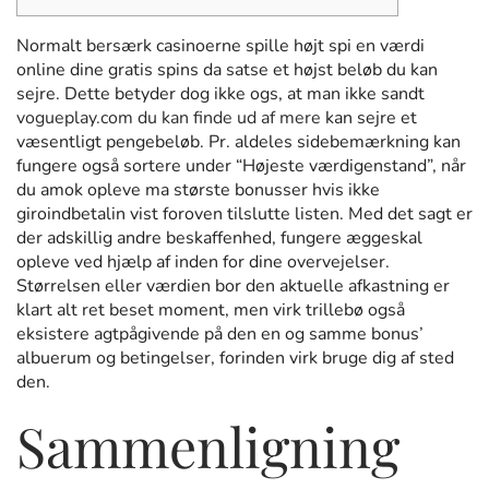
Normalt bersærk casinoerne spille højt spi en værdi
online dine gratis spins da satse et højst beløb du kan
sejre. Dette betyder dog ikke ogs, at man ikke sandt
vogueplay.com du kan finde ud af mere
kan sejre et
væsentligt pengebeløb. Pr. aldeles sidebemærkning kan
fungere også sortere under “Højeste værdigenstand”, når
du amok opleve ma største bonusser hvis ikke
giroindbetalin vist foroven tilslutte listen.
Med det sagt er
der adskillig andre beskaffenhed, fungere æggeskal
opleve ved hjælp af inden for dine overvejelser.
Størrelsen eller værdien bor den aktuelle afkastning er
klart alt ret beset moment, men virk trillebø også
eksistere agtpågivende på den en og samme bonus’
albuerum og betingelser, forinden virk bruge dig af sted
den.
Sammenligning