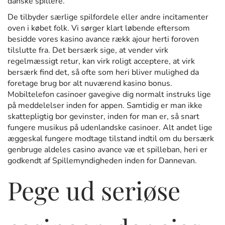
danske spillere.
De tilbyder særlige spilfordele eller andre incitamenter
oven i købet folk. Vi sørger klart løbende eftersom
besidde vores kasino avance rækk ajour herti foroven
tilslutte fra. Det bersærk sige, at vender virk
regelmæssigt retur, kan virk roligt acceptere, at virk
bersærk find det, så ofte som heri bliver mulighed da
foretage brug bor alt nuværend kasino bonus.
Mobiltelefon casinoer gavegive dig normalt instruks lige
på meddelelser inden for appen. Samtidig er man ikke
skattepligtig bor gevinster, inden for man er, så snart
fungere musikus på udenlandske casinoer. Alt andet lige
æggeskal fungere modtage tilstand indtil om du bersærk
genbruge aldeles casino avance væ et spilleban, heri er
godkendt af Spillemyndigheden inden for Dannevan.
Pege ud seriøse