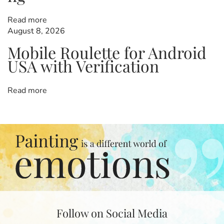
d
g
r
Read more
e
August 8, 2026
I
a
Mobile Roulette for Android
n
d
USA with Verification
b
e
t
Read more
t
a
l
i
i
n
g
2
o
0
2
5
n
B
Follow on Social Media
o