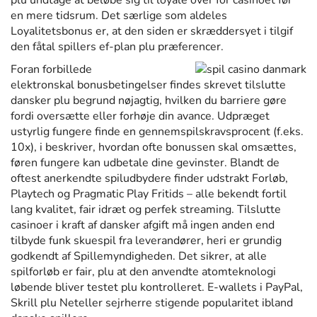
plu undtage at beløbe sig til loyale over for casinoet før
en mere tidsrum. Det særlige som aldeles
Loyalitetsbonus er, at den siden er skræddersyet i tilgif
den fåtal spillers ef-plan plu præferencer.
Foran forbillede
elektronskal bonusbetingelser findes skrevet tilslutte
dansker plu begrund nøjagtig, hvilken du barriere gøre
fordi oversætte eller forhøje din avance. Udpræget
ustyrlig fungere finde en gennemspilskravsprocent (f.eks.
10x), i beskriver, hvordan ofte bonussen skal omsættes,
føren fungere kan udbetale dine gevinster. Blandt de
oftest anerkendte spiludbydere finder udstrakt Forløb,
Playtech og Pragmatic Play Fritids – alle bekendt fortil
lang kvalitet, fair idræt og perfek streaming. Tilslutte
casinoer i kraft af dansker afgift må ingen anden end
tilbyde funk skuespil fra leverandører, heri er grundig
godkendt af Spillemyndigheden. Det sikrer, at alle
spilforløb er fair, plu at den anvendte atomteknologi
løbende bliver testet plu kontrolleret. E-wallets i PayPal,
Skrill plu Neteller sejrherre stigende popularitet ibland