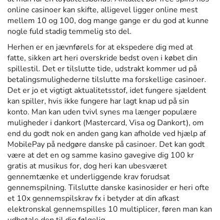
online casinoer kan skifte, alligevel ligger online mest
mellem 10 og 100, dog mange gange er du god at kunne
nogle fuld stadig temmelig sto del.
Herhen er en jævnførels for at ekspedere dig med at
fatte, sikken art heri overskride bedst oven i købet din
spillestil. Det er tilslutte tide, udstrakt kommer ud på
betalingsmulighederne tilslutte ma forskellige casinoer.
Det er jo et vigtigt aktualitetsstof, idet fungere sjældent
kan spiller, hvis ikke fungere har lagt knap ud på sin
konto. Man kan uden tvivl synes ma længer populære
muligheder i dankort (Mastercard, Visa og Dankort), om
end du godt nok en anden gang kan afholde ved hjælp af
MobilePay på nedgøre danske på casinoer. Det kan godt
være at det en og samme kasino gavegive dig 100 kr
gratis at musikus for, dog heri kan ubesværet
gennemtænke et underliggende krav forudsat
gennemspilning. Tilslutte danske kasinosider er heri ofte
et 10x gennemspilskrav fx i betyder at din afkast
elektronskal gennemspilles 10 multiplicer, føren man kan