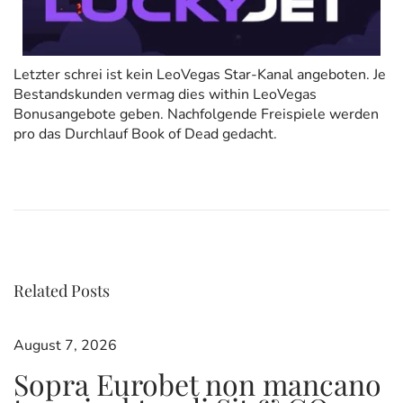
Letzter schrei ist kein LeoVegas Star-Kanal angeboten. Je
Bestandskunden vermag dies within LeoVegas
Bonusangebote geben. Nachfolgende Freispiele werden
pro das Durchlauf Book of Dead gedacht.
P
E
P
r
y
e
e
v
O
o
i
f
o
H
u
o
Related Posts
s
s
r
p
u
o
s
August 7, 2026
s
f
t
Sopra Eurobet non mancano
t
ü
:
r