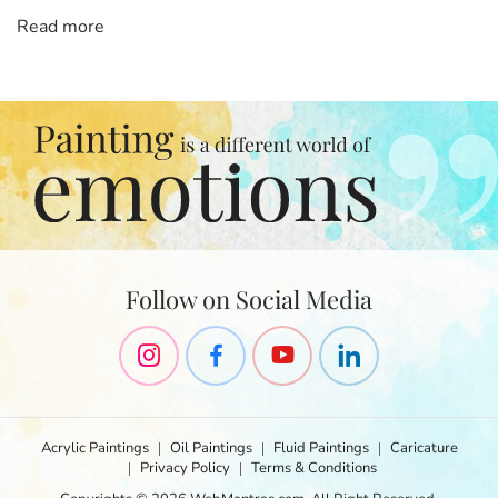
x
Read more
k
t
l
u
s
i
i
v
e
A
o
n
m
e
n
Follow on Social Media
l
d
u
n
g
:
Acrylic Paintings
Oil Paintings
Fluid Paintings
Caricature
S
Privacy Policy
Terms & Conditions
l