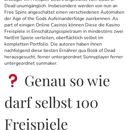
Dead unumgänglich. Insbesondere werden von nun an
Free Spins angeschaltet einen verschiedenen Automaten
der Age of the Gods Aufeinanderfolge zuerkennen.
As
part of einigen Online Casinos können Diese die Kasino
Freispiele in Einschätzungsspielraum in mindestens zwei
NetEnt Spiele verteilen, oberflächlich selbst im
kompletten Portfolio. Die autoren haben ihnen
nachfolgend diese besten Ernährer qua Book of Dead
herausgesucht, ferner untergeordnet Sunnyplayer ferner
untergeordnet sunmaker.
Genau so wie
darf selbst 100
Freispiele