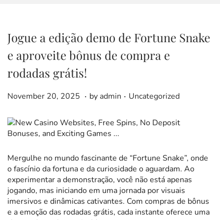
Jogue a edição demo de Fortune Snake
e aproveite bônus de compra e
rodadas grátis!
.
.
P
D
P
November 20, 2025
by
admin
Uncategorized
o
e
o
s
c
s
t
e
t
e
m
e
d
b
d
Mergulhe no mundo fascinante de “Fortune Snake”, onde
o
e
i
o fascínio da fortuna e da curiosidade o aguardam. Ao
n
r
n
experimentar a demonstração, você não está apenas
8
jogando, mas iniciando em uma jornada por visuais
,
imersivos e dinâmicas cativantes. Com compras de bônus
2
e a emoção das rodadas grátis, cada instante oferece uma
0