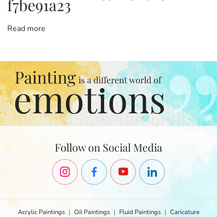
f7be91a23
g
:
a
n
Read more
z
a
a
1
0
0
t
0
–
E
i
x
p
l
Follow on Social Media
o
o
r
e
p
n
o
r
q
Acrylic Paintings
Oil Paintings
Fluid Paintings
Caricature