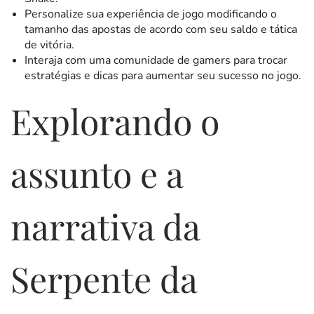
Personalize sua experiência de jogo modificando o
tamanho das apostas de acordo com seu saldo e tática
de vitória.
Interaja com uma comunidade de gamers para trocar
estratégias e dicas para aumentar seu sucesso no jogo.
Explorando o
assunto e a
narrativa da
Serpente da