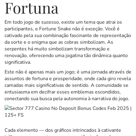
Fortuna
Em todo jogo de sucesso, existe um tema que atrai os
participantes, e Fortune Snake não é exceção. Você é
cativado pela sua combinação fascinante de representação
da sorte e o enigma que as cobras simbolizam. As
serpentes há muito simbolizam transformação e
renovação, oferecendo uma jogatina tão dinâmica quanto
significativa.
Este não é apenas mais um jogo; é uma jornada através de
assuntos de fortuna e prosperidade, onde cada giro revela
camadas mais significativas de sentido. A comunidade se
entusiasma em decifrar esses emblemas escondidos,
conectando sua busca pela autonomia à narrativa do jogo.
Cada elemento — dos gráficos intrincados à cativante