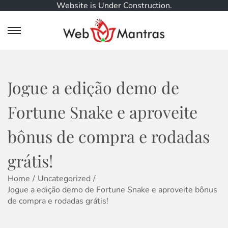
Website is Under Construction.
S
S
k
k
i
i
p
p
t
t
Jogue a edição demo de
o
o
n
c
Fortune Snake e aproveite
a
o
v
n
bônus de compra e rodadas
i
t
g
e
grátis!
a
n
t
t
Home
/
Uncategorized
/
i
Jogue a edição demo de Fortune Snake e aproveite bônus
o
de compra e rodadas grátis!
n