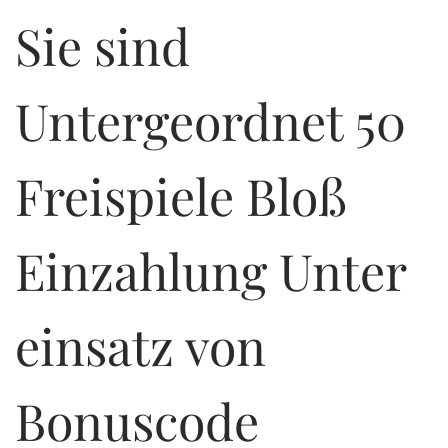
Sie sind
Untergeordnet 50
Freispiele Bloß
Einzahlung Unter
einsatz von
Bonuscode