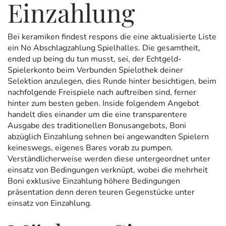
Einzahlung
Bei keramiken findest respons die eine aktualisierte Liste
ein No Abschlagzahlung Spielhalles. Die gesamtheit,
ended up being du tun musst, sei, der Echtgeld-
Spielerkonto beim Verbunden Spielothek deiner
Selektion anzulegen, dies Runde hinter besichtigen, beim
nachfolgende Freispiele nach auftreiben sind, ferner
hinter zum besten geben. Inside folgendem Angebot
handelt dies einander um die eine transparentere
Ausgabe des traditionellen Bonusangebots, Boni
abzüglich Einzahlung sehnen bei angewandten Spielern
keineswegs, eigenes Bares vorab zu pumpen.
Verständlicherweise werden diese untergeordnet unter
einsatz von Bedingungen verknüpt, wobei die mehrheit
Boni exklusive Einzahlung höhere Bedingungen
präsentation denn deren teuren Gegenstücke unter
einsatz von Einzahlung.