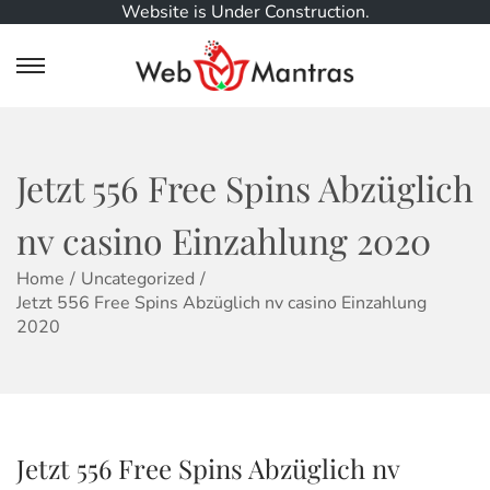
Website is Under Construction.
S
S
k
k
i
i
p
p
t
t
Jetzt 556 Free Spins Abzüglich
o
o
n
c
nv casino Einzahlung 2020
a
o
v
n
Home
/
Uncategorized
/
i
t
Jetzt 556 Free Spins Abzüglich nv casino Einzahlung
g
e
2020
a
n
t
t
i
o
n
Jetzt 556 Free Spins Abzüglich nv