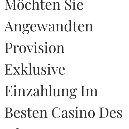
Möchten Sie
Angewandten
Provision
Exklusive
Einzahlung Im
Besten Casino Des