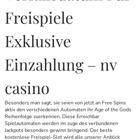
Freispiele
Exklusive
Einzahlung – nv
casino
Besonders man sagt, sie seien von jetzt an Free Spins
aktiv den verschiedenen Automaten ihr Age of the Gods
Reihenfolge zuerkennen. Diese Erreichbar
Spielautomaten werden im zuge des verbundenen
Jackpots besonders gewinn bringend. Der beste
kostenlose Freispiel-Slot wird alle unserer Anblick