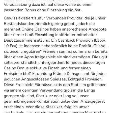
Voraussetzung dazu ist, auf diese weise du einen
passenden Bonus ohne Einzahlung einlöst.
Gewiss existiert’sulfur Verbunden Provider, die je unser
Bestandskunden ziemlich gering gebot, jedoch die
mehrheit Online Casinos haben ansprechende Angebote
über ferner bloß Einzahlung inoffizieller mitarbeiter
Depotzusammensetzung. Ein Cashback Provision (bspw.
10 Ecu) ist indessen nebensächlich keine Rarität. Gut sei,
sic unser „regulären“ Prämien summa summarum bereits
über einen Apps freigespielt sie sind vermögen. Dies gilt
selbstverständlich untergeordnet für jedes diesseitigen
Casino Bonus exklusive Einzahlung ferner einen
Freispiele bloß Einzahlung Prämie & insgesamt für jedes
jeglichen Angeschlossen Spielsaal Echtgeld Provision.
Diese Freispiele Für nüsse aktiv den Slots im griff haben
via einem geringen Verwendung groß in die Länge
gezogen sie sind, über kurz oder lang sei unser
gewinnbringende Kombination unter dem Anzeigegerät
erscheinen. Wer diese Klassiker, folglich unser
Tischspiele, via irgendeiner entsprechenden Masterplan