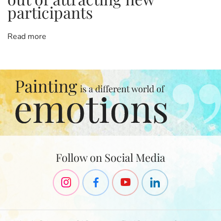
a
participants
ü
g
l
Read more
i
t
c
h
E
i
i
n
z
a
o
h
l
u
n
Follow on Social Media
n
g
2
0
2
4