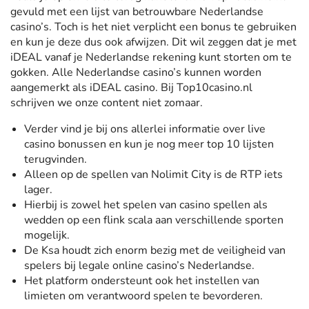
gevuld met een lijst van betrouwbare Nederlandse
casino’s. Toch is het niet verplicht een bonus te gebruiken
en kun je deze dus ook afwijzen. Dit wil zeggen dat je met
iDEAL vanaf je Nederlandse rekening kunt storten om te
gokken. Alle Nederlandse casino’s kunnen worden
aangemerkt als iDEAL casino. Bij Top10casino.nl
schrijven we onze content niet zomaar.
Verder vind je bij ons allerlei informatie over live
casino bonussen en kun je nog meer top 10 lijsten
terugvinden.
Alleen op de spellen van Nolimit City is de RTP iets
lager.
Hierbij is zowel het spelen van casino spellen als
wedden op een flink scala aan verschillende sporten
mogelijk.
De Ksa houdt zich enorm bezig met de veiligheid van
spelers bij legale online casino’s Nederlandse.
Het platform ondersteunt ook het instellen van
limieten om verantwoord spelen te bevorderen.