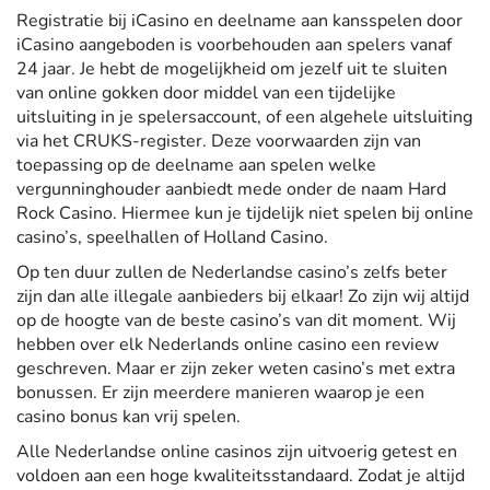
Registratie bij iCasino en deelname aan kansspelen door
iCasino aangeboden is voorbehouden aan spelers vanaf
24 jaar. Je hebt de mogelijkheid om jezelf uit te sluiten
van online gokken door middel van een tijdelijke
uitsluiting in je spelersaccount, of een algehele uitsluiting
via het CRUKS-register. Deze voorwaarden zijn van
toepassing op de deelname aan spelen welke
vergunninghouder aanbiedt mede onder de naam Hard
Rock Casino. Hiermee kun je tijdelijk niet spelen bij online
casino’s, speelhallen of Holland Casino.
Op ten duur zullen de Nederlandse casino’s zelfs beter
zijn dan alle illegale aanbieders bij elkaar! Zo zijn wij altijd
op de hoogte van de beste casino’s van dit moment. Wij
hebben over elk Nederlands online casino een review
geschreven. Maar er zijn zeker weten casino’s met extra
bonussen. Er zijn meerdere manieren waarop je een
casino bonus kan vrij spelen.
Alle Nederlandse online casinos zijn uitvoerig getest en
voldoen aan een hoge kwaliteitsstandaard. Zodat je altijd