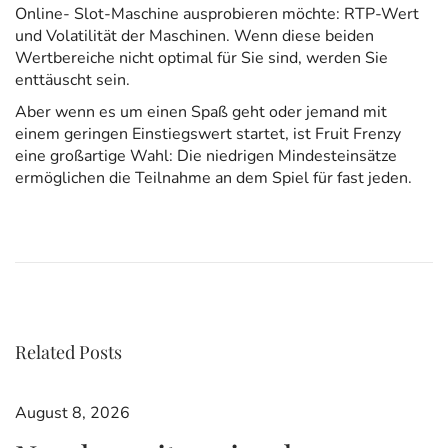
Online- Slot-Maschine ausprobieren möchte: RTP-Wert
und Volatilität der Maschinen. Wenn diese beiden
Wertbereiche nicht optimal für Sie sind, werden Sie
enttäuscht sein.
Aber wenn es um einen Spaß geht oder jemand mit
einem geringen Einstiegswert startet, ist Fruit Frenzy
eine großartige Wahl: Die niedrigen Mindesteinsätze
ermöglichen die Teilnahme an dem Spiel für fast jeden.
P
E
P
r
r
e
l
v
e
o
i
b
o
e
u
d
Related Posts
s
s
e
p
n
o
S
August 8, 2026
s
o