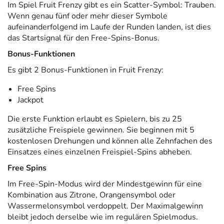
Im Spiel Fruit Frenzy gibt es ein Scatter-Symbol: Trauben.
Wenn genau fünf oder mehr dieser Symbole
aufeinanderfolgend im Laufe der Runden landen, ist dies
das Startsignal für den Free-Spins-Bonus.
Bonus-Funktionen
Es gibt 2 Bonus-Funktionen in Fruit Frenzy:
Free Spins
Jackpot
Die erste Funktion erlaubt es Spielern, bis zu 25
zusätzliche Freispiele gewinnen. Sie beginnen mit 5
kostenlosen Drehungen und können alle Zehnfachen des
Einsatzes eines einzelnen Freispiel-Spins abheben.
Free Spins
Im Free-Spin-Modus wird der Mindestgewinn für eine
Kombination aus Zitrone, Orangensymbol oder
Wassermelonsymbol verdoppelt. Der Maximalgewinn
bleibt jedoch derselbe wie im regulären Spielmodus.