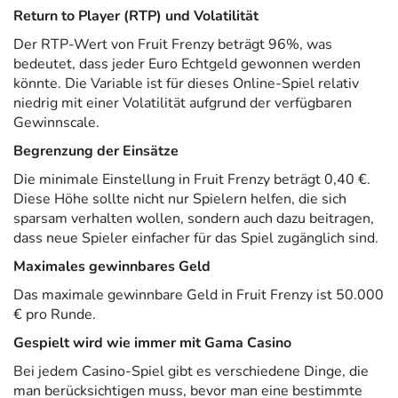
Return to Player (RTP) und Volatilität
Der RTP-Wert von Fruit Frenzy beträgt 96%, was
bedeutet, dass jeder Euro Echtgeld gewonnen werden
könnte. Die Variable ist für dieses Online-Spiel relativ
niedrig mit einer Volatilität aufgrund der verfügbaren
Gewinnscale.
Begrenzung der Einsätze
Die minimale Einstellung in Fruit Frenzy beträgt 0,40 €.
Diese Höhe sollte nicht nur Spielern helfen, die sich
sparsam verhalten wollen, sondern auch dazu beitragen,
dass neue Spieler einfacher für das Spiel zugänglich sind.
Maximales gewinnbares Geld
Das maximale gewinnbare Geld in Fruit Frenzy ist 50.000
€ pro Runde.
Gespielt wird wie immer mit Gama Casino
Bei jedem Casino-Spiel gibt es verschiedene Dinge, die
man berücksichtigen muss, bevor man eine bestimmte