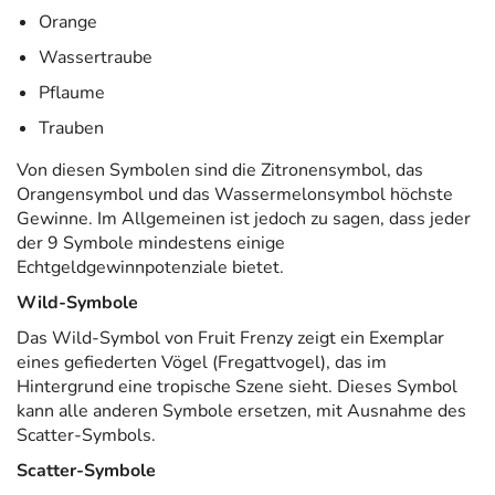
Orange
Wassertraube
Pflaume
Trauben
Von diesen Symbolen sind die Zitronensymbol, das
Orangensymbol und das Wassermelonsymbol höchste
Gewinne. Im Allgemeinen ist jedoch zu sagen, dass jeder
der 9 Symbole mindestens einige
Echtgeldgewinnpotenziale bietet.
Wild-Symbole
Das Wild-Symbol von Fruit Frenzy zeigt ein Exemplar
eines gefiederten Vögel (Fregattvogel), das im
Hintergrund eine tropische Szene sieht. Dieses Symbol
kann alle anderen Symbole ersetzen, mit Ausnahme des
Scatter-Symbols.
Scatter-Symbole