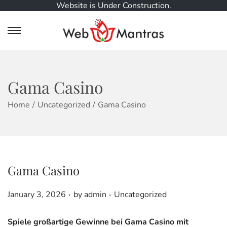
Website is Under Construction.
S
S
k
k
i
i
p
p
t
t
Gama Casino
o
o
n
c
Home
/
Uncategorized
/
Gama Casino
a
o
v
n
i
t
g
e
a
n
Gama Casino
t
t
i
.
.
o
P
P
January 3, 2026
by
admin
Uncategorized
n
o
o
s
s
Spiele großartige Gewinne bei Gama Casino mit
t
t