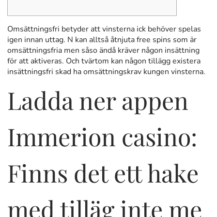
6
Omsättningsfri betyder att vinsterna ick behöver spelas
igen innan uttag. N kan alltså åtnjuta free spins som är
omsättningsfria men såso ändå kräver någon insättning
för att aktiveras.
Och tvärtom kan någon tillägg existera
insättningsfri skad ha omsättningskrav kungen vinsterna.
Ladda ner appen
Immerion casino:
Finns det ett hake
med tilläg inte me