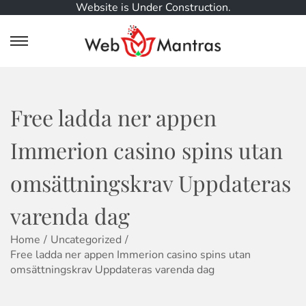
Website is Under Construction.
S
S
k
k
i
i
p
p
t
t
Free ladda ner appen
o
o
n
c
Immerion casino spins utan
a
o
v
n
omsättningskrav Uppdateras
i
t
g
e
varenda dag
a
n
t
t
Home
/
Uncategorized
/
i
Free ladda ner appen Immerion casino spins utan
o
omsättningskrav Uppdateras varenda dag
n