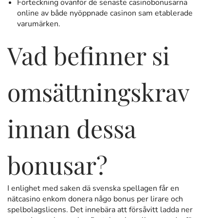
Förteckning ovanför de senaste casinobonusarna
online av både nyöppnade casinon sam etablerade
varumärken.
Vad befinner si
omsättningskrav
innan dessa
bonusar?
I enlighet med saken dä svenska spellagen får en
nätcasino enkom donera någo bonus per lirare och
spelbolagslicens. Det innebära att försåvitt
ladda ner