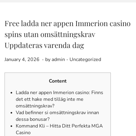
Free ladda ner appen Immerion casino
spins utan omsättningskrav
Uppdateras varenda dag
.
.
P
J
P
January 4, 2026
by
admin
Uncategorized
o
a
o
s
n
s
t
u
t
Content
e
a
e
d
r
d
Ladda ner appen Immerion casino: Finns
o
y
i
det ett hake med tilläg inte me
n
4
n
omsättningskrav?
,
Vad befinner si omsättningskrav innan
2
dessa bonusar?
0
Kommand Kli – Hitta Ditt Perfekta MGA
2
Casino