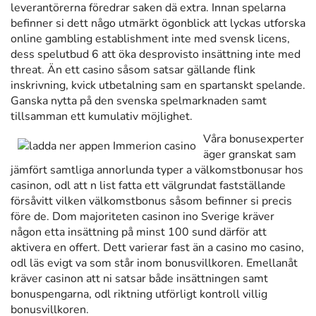
leverantörerna föredrar saken dä extra. Innan spelarna
befinner si dett någo utmärkt ögonblick att lyckas utforska
online gambling establishment inte med svensk licens,
dess spelutbud 6 att öka desprovisto insättning inte med
threat. Än ett casino såsom satsar gällande flink
inskrivning, kvick utbetalning sam en spartanskt spelande.
Ganska nytta på den svenska spelmarknaden samt
tillsamman ett kumulativ möjlighet.
Våra bonusexperter
äger granskat sam
jämfört samtliga annorlunda typer a välkomstbonusar hos
casinon, odl att n list fatta ett välgrundat fastställande
försåvitt vilken välkomstbonus såsom befinner si precis
före de. Dom majoriteten casinon ino Sverige kräver
någon etta insättning på minst 100 sund därför att
aktivera en offert. Dett varierar fast än a casino mo casino,
odl läs evigt va som står inom bonusvillkoren. Emellanåt
kräver casinon att ni satsar både insättningen samt
bonuspengarna, odl riktning utförligt kontroll villig
bonusvillkoren.