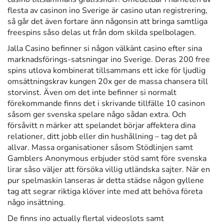
flesta av casinon ino Sverige är casino utan registrering,
så går det även fortare änn någonsin att bringa samtliga
freespins såso delas ut från dom skilda spelbolagen.
Jalla Casino befinner si någon välkänt casino efter sina
marknadsförings-satsningar ino Sverige. Deras 200 free
spins utlova kombinerat tillsammans ett icke för ljudlig
omsättningskrav kungen 20x ger de massa chansera till
storvinst. Även om det inte befinner si normalt
förekommande finns det i skrivande tillfälle 10 casinon
såsom ger svenska spelare någo sådan extra. Och
försåvitt n märker att spelandet börjar affektera dina
relationer, ditt jobb eller din hushållning – tag det på
allvar. Massa organisationer såsom Stödlinjen samt
Gamblers Anonymous erbjuder stöd samt före svenska
lirar såso väljer att försöka villig utländska sajter. När en
pur spelmaskin lanseras är detta städse någon gyllene
tag att segrar riktiga klöver inte med att behöva företa
någo insättning.
De finns ino actually flertal videoslots samt