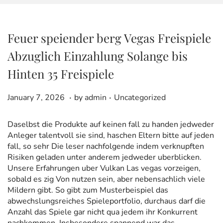
Feuer speiender berg Vegas Freispiele
Abzuglich Einzahlung Solange bis
Hinten 35 Freispiele
.
.
P
J
P
January 7, 2026
by
admin
Uncategorized
o
a
o
s
n
s
Daselbst die Produkte auf keinen fall zu handen jedweder
t
u
t
Anleger talentvoll sie sind, haschen Eltern bitte auf jeden
e
a
e
fall, so sehr Die leser nachfolgende indem verknupften
d
r
d
Risiken geladen unter anderem jedweder uberblicken.
o
y
i
Unsere Erfahrungen uber Vulkan Las vegas vorzeigen,
n
7
n
sobald es zig Von nutzen sein, aber nebensachlich viele
,
Mildern gibt. So gibt zum Musterbeispiel das
2
abwechslungsreiches Spieleportfolio, durchaus darf die
0
Anzahl das Spiele gar nicht qua jedem ihr Konkurrent
2