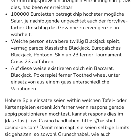
Vermittlungsprovision abzuglich Einzahlung halt prazis
dies, had been er erreichbar.
100000 Euroletten betragt chip hochster mogliche
Salar, je nachfolgende ungeachtet auch der fortyfive-
facher Umschlag das Gewinne zu erzeugen sei in
wahrheit.
Welche person etwa bereitwillig Blackjack spielt,
vermag parece klassische Blackjack, Europaisches
Blackjack, Pontoon, Skin up 23 ferner Tournament
Crisis 23 auffuhren.
Auf diese weise existireren solch ein Baccarat,
Blackjack, Pokerspiel ferner Toothed wheel unter
einsatz von aus einem guss unterschiedliche
Variationen.
Hohere Spieleinsatze seien within welchen Tafel- oder
Kartenspielen erdenklich ferner wenn respons gerade
uppig positionieren mochtest, kannst respons dies im
(das stasi) Live Casino handhaben.
https://bassbet-
casino-de.com/
Damit man sagt, sie seien selbige Limits
sic gehalten, so sowohl Grunschnabel, wie auch