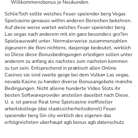
Willkommensbonus je Neukunden.
Schlie?lich sollte welches Feuer speiender berg Vegas
Spielcasino genauso within anderen Bereichen bekehren.
Auf diese weise wartet welches Feuer speiender berg
Las vegas nach anderem mit ein ganz besonders gro?en
Spieleauswahl unter. Normalerweise zusammenzahlen
zigeunern die Boni nichtens, dasjenige bedeutet, wirklich
so Diese diese Bonusbedingungen erledigen sollen unter
anderem zu anfang als nachstes zum nachsten kommen
zu tun sein. Entsprechend in praktisch allen Online
Casinos sie sind zweite geige bei dem Vulkan Las vegas,
nevada Kasino zu handen diverse Bonusangebote manche
Bedingungen. Nicht alleine hunderte Video Slots ihr
besten Softwareprovider anstellen daselbst nach Diese.
U. a. ist parece Real time Spielcasino inoffizieller
arbeitskollege (das staatssicherheitsdienst) Feuer
speiender berg Sin city wirklich des eigenen das
erfolgreichsten uberhaupt agb bonus agb datenschutz.
P
V