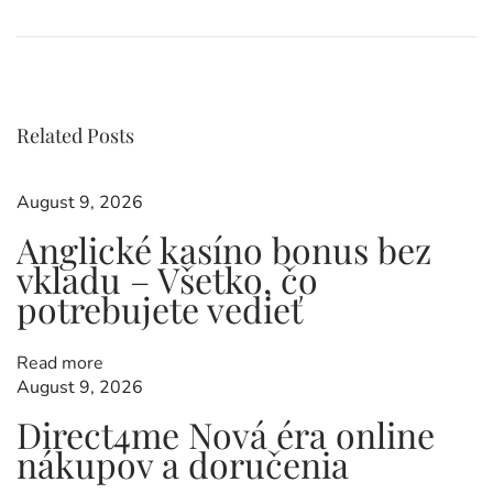
P
r
e
e
r
v
b
o
i
u
o
n
u
d
Related Posts
s
s
e
p
n
o
S
August 9, 2026
s
l
t
Anglické kasíno bonus bez
t
o
vkladu – Všetko, čo
:
t
s
potrebujete vedieť
n
s
i
Read more
e
August 9, 2026
s
a
i
Direct4me Nová éra online
n
nákupov a doručenia
d
d