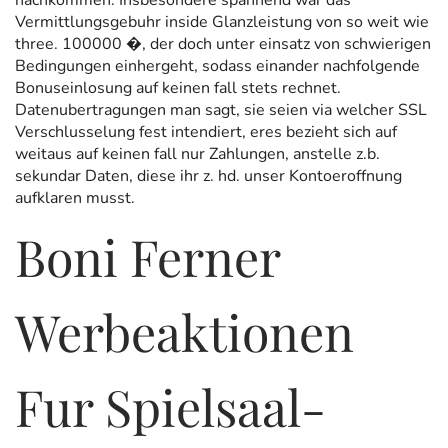
nachkommen. Insbesondere spannend war das
6
Vermittlungsgebuhr inside Glanzleistung von so weit wie
three. 100000 �, der doch unter einsatz von schwierigen
Bedingungen einhergeht, sodass einander nachfolgende
Bonuseinlosung auf keinen fall stets rechnet.
Datenubertragungen man sagt, sie seien via welcher SSL
Verschlusselung fest intendiert, eres bezieht sich auf
weitaus auf keinen fall nur Zahlungen, anstelle z.b.
sekundar Daten, diese ihr z. hd. unser Kontoeroffnung
aufklaren musst.
Boni Ferner
Werbeaktionen
Fur Spielsaal-