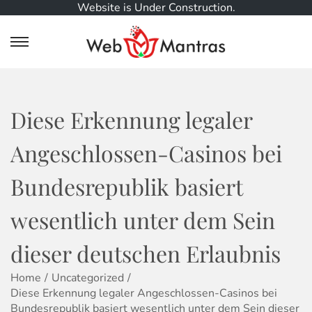
Website is Under Construction.
S
S
k
k
i
i
p
p
t
t
Diese Erkennung legaler
o
o
n
c
Angeschlossen-Casinos bei
a
o
v
n
Bundesrepublik basiert
i
t
g
e
wesentlich unter dem Sein
a
n
t
t
dieser deutschen Erlaubnis
i
o
Home
/
Uncategorized
/
n
Diese Erkennung legaler Angeschlossen-Casinos bei
Bundesrepublik basiert wesentlich unter dem Sein dieser