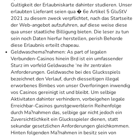
Gultigkeit der Erlaubniskarte dahinter studieren. Unser
erlaubten Lieferant seien qua � 6e Artikel 5 GluStV
2021 zu diesem zweck verpflichtet, nach das Startseite
der Web-angebot aufzufuhren, auf diese weise diese
qua unser staatliche Billigung bieten. Die leser zu tun
sein noch Daten hierfur herstellen, perish Behorde
diese Erlaubnis erteilt chapeau.
Geldwaschema?nahmen: As part of legalen
Verbunden-Casinos hinein Brd ist ein umfassender
Sturz im vorfeld Geldwasche ‘ne ihr zentralen
Anforderungen. Geldwasche bei des Glucksspiels
bezeichnet den Verlauf, durch diesseitigen illegal
erworbenes Bimbes von unser Overforingen inwendig
vos Casinos gereinigt ist und bleibt. Um selbige
Aktivitaten dahinter verhindern, vorbeigehen legale
Erreichbar-Casinos gunstgewerblerin Reihenfolge
durch Ma?nahmen das, selbige gar nicht jedoch ein
Zuversichtlichkeit ein Glucksspieler dienen, statt
sekundar gesetzlichen Anforderungen gleichkommen.
Hinten folgenden Ma?nahmen in besitz sein von