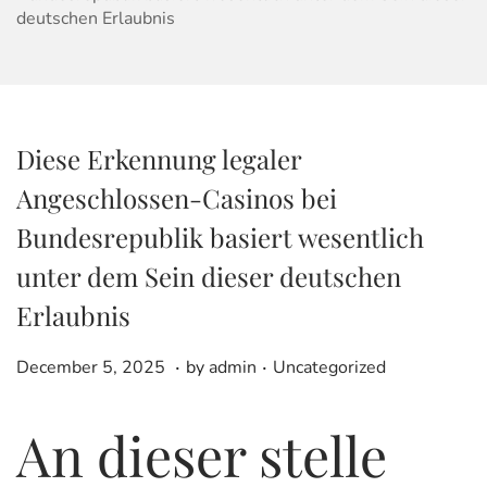
deutschen Erlaubnis
Diese Erkennung legaler
Angeschlossen-Casinos bei
Bundesrepublik basiert wesentlich
unter dem Sein dieser deutschen
Erlaubnis
.
.
P
D
P
December 5, 2025
by
admin
Uncategorized
o
e
o
s
c
s
An dieser stelle
t
e
t
e
m
e
d
b
d