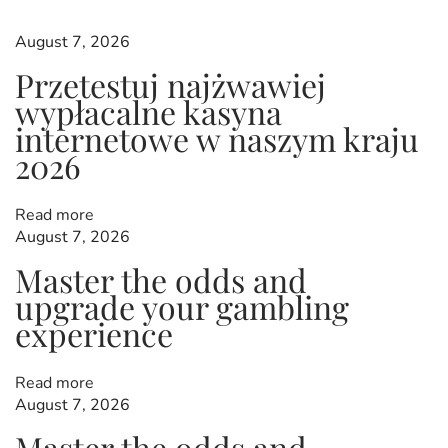
s
p
u
o
August 7, 2026
n
s
s
t
Przetestuj najżwawiej
t
e
wypłacalne kasyna
:
r
internetowe w naszym kraju
e
n
n
2026
J
a
Read more
h
a
August 7, 2026
r
e
Master the odds and
n
upgrade your gambling
v
s
experience
c
h
i
r
Read more
e
August 7, 2026
i
Master the odds and
t