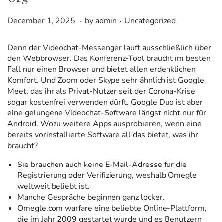
.
.
P
D
P
December 1, 2025
by
admin
Uncategorized
o
e
o
s
c
s
Denn der Videochat-Messenger läuft ausschließlich über
t
e
t
den Webbrowser. Das Konferenz-Tool braucht im besten
e
m
e
Fall nur einen Browser und bietet allen erdenklichen
d
b
d
Komfort. Und Zoom oder Skype sehr ähnlich ist Google
o
e
i
Meet, das ihr als Privat-Nutzer seit der Corona-Krise
n
r
n
sogar kostenfrei verwenden dürft. Google Duo ist aber
1
eine gelungene Videochat-Software längst nicht nur für
3
Android. Wozu weitere Apps ausprobieren, wenn eine
,
bereits vorinstallierte Software all das bietet, was ihr
2
braucht?
0
2
Sie brauchen auch keine E-Mail-Adresse für die
5
Registrierung oder Verifizierung, weshalb Omegle
weltweit beliebt ist.
Manche Gespräche beginnen ganz locker.
Omegle.com warfare eine beliebte Online-Plattform,
die im Jahr 2009 gestartet wurde und es Benutzern