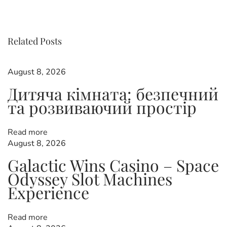
v
r
o
i
e
o
r
u
a
Related Posts
s
s
s
p
G
o
a
August 8, 2026
s
l
t
Дитяча кімната: безпечний
t
g
та розвиваючий простір
:
o
s
n
A
Read more
p
August 8, 2026
u
e
Galactic Wins Casino – Space
a
s
Odyssey Slot Machines
t
Experience
a
v
s
V
Read more
i