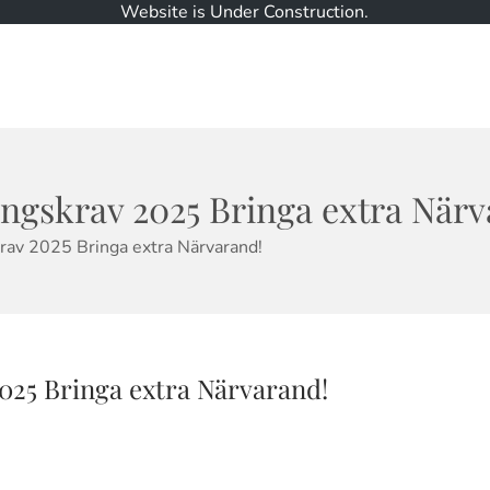
Website is Under Construction.
ingskrav 2025 Bringa extra Närv
rav 2025 Bringa extra Närvarand!
2025 Bringa extra Närvarand!