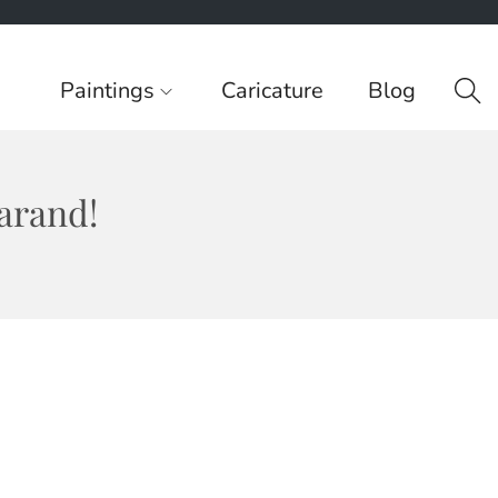
Paintings
Caricature
Blog
arand!