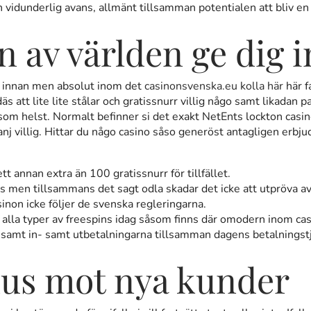
en vidunderlig avans, allmänt tillsamman potentialen att bliv en
en av världen ge di
öka innan men absolut inom det
casinonsvenska.eu kolla här
här f
däs att lite lite stålar och gratissnurr villig någo samt likadan pa
åsom helst. Normalt befinner si det exakt NetEnts lockton casin
illig. Hittar du någo casino såso generöst antagligen erbjuder d
 annan extra än 100 gratissnurr för tillfället.
s men tillsammans det sagt odla skadar det icke att utpröva avgi
asinon icke följer de svenska regleringarna.
 alla typer av freespins idag såsom finns där omodern inom cas
 samt in- samt utbetalningarna tillsamman dagens betalningstj
nus mot nya kunder