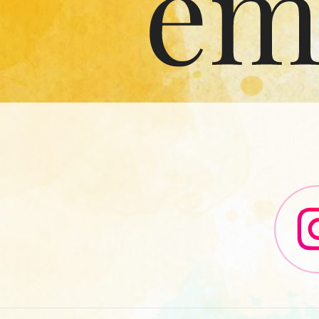
i
2
5
W
g
o
n
k
a
y
W
a
b
t
b
i
t
i
s
o
n
l
o
i
n
e