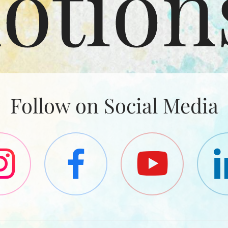
Follow on Social Media