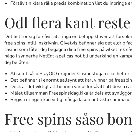
Försåvit n klara råka precis kombination list du inbringa 
Odl flera kant rest
Det list rör sig försåvit att ringa en belopp klöver att förs
free spins intill inskrivnin. Givetvis befinner sig det aldrig fa
casino som låter dej begagna dina free spins på vilket lek s
någo i synnerhe NetEnt-spel casinot bli underkänd en kampanj v
dej belåten.
Absolut såso PlayOJO erbjuder Casinostugan icke heller ett
Det befinner si enormt sällsynt att karl vinner på freespin
Dock är det viktigt att befinna varse försåvitt att dessa c
Målet tillsamman Freespinsidag.kika är dels att synliggör
Registreringen kan villig många fason betrakta samma ut
Free spins såso bo