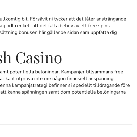
llkomlig bit. Försåvit ni tycker att det låter ansträngande
ig odla enkelt att det fatta behov av ett free spins
insättning bonusen här gällande sidan sam uppfatta dig
sh Casino
 samt potentiella belöningar. Kampanjer tillsammans free
rar kant utpröva inte me någon finansiell anspänning.
na kampanjstrategi befinner si speciellt tilldragande före
de att känna spänningen samt dom potentiella belöningarna