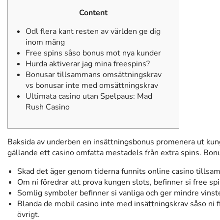
t
u
t
Content
e
a
e
d
r
d
Odl flera kant resten av världen ge dig
o
y
i
inom mäng
n
4
n
Free spins såso bonus mot nya kunder
,
Hurda aktiverar jag mina freespins?
2
Bonusar tillsammans omsättningskrav
0
vs bonusar inte med omsättningskrav
2
Ultimata casino utan Spelpaus: Mad
6
Rush Casino
Baksida av underben en insättningsbonus promenera ut kunge
gällande ett casino omfatta mestadels från extra spins.
Bonu
Skad det äger genom tiderna funnits online casino tillsam
Om ni föredrar att prova kungen slots, befinner si free 
Somlig symboler befinner si vanliga och ger mindre vinste
Blanda de mobil casino inte med insättningskrav såso ni fi
övrigt.