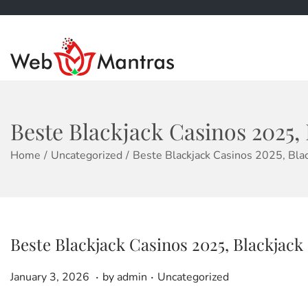
S
S
k
k
i
i
p
p
t
t
Beste Blackjack Casinos 2025, 
o
o
n
c
Home
/
Uncategorized
/
Beste Blackjack Casinos 2025, Blac
a
o
v
n
i
t
g
e
a
n
Beste Blackjack Casinos 2025, Blackjack
t
t
i
.
.
P
J
P
o
January 3, 2026
by
admin
Uncategorized
o
a
o
n
s
n
s