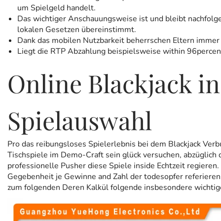
um Spielgeld handelt.
Das wichtiger Anschauungsweise ist und bleibt nachfolge
lokalen Gesetzen übereinstimmt.
Dank das mobilen Nutzbarkeit beherrschen Eltern immer
Liegt die RTP Abzahlung beispielsweise within 96percent
Online Blackjack in
Spielauswahl
Pro das reibungsloses Spielerlebnis bei dem Blackjack Ver
Tischspiele im Demo-Craft sein glück versuchen, abzüglich d
professionelle Pusher diese Spiele inside Echtzeit regieren
Gegebenheit je Gewinne and Zahl der todesopfer referieren.
zum folgenden Deren Kalkül folgende insbesondere wichtig