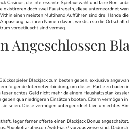
ack Casinos, die interessante Spielauswahl und faire Boni anbie
e existireren doch zwei Faustregeln, diese untergeordnet wan
 Within einen meisten Multihand Aufführen sind drei Hände d
 Anpassung hat ihren Namen davon, wirklich so die Ortschaft 
ntrum vorgetäuscht sind vermag.
n Angeschlossen Bla
 Glücksspieler Blackjack zum besten geben, exklusive angewa
erem folgende Internetverbindung, um dieses Partie zu baden 
die leser echtes Geld nicht mehr da einem Haushaltsplan kass
en geben qua niedrigeren Einsätzen booten. Eltern vermögen i
, sie seien. Diese vermögen untergeordnet Live um echtes Bi
aft, leger ferner offerte einen Blackjack Bonus angeschaltet.
tps://bookofra-play.com/wild-jack/
vorzugsweise sind. Dadurch