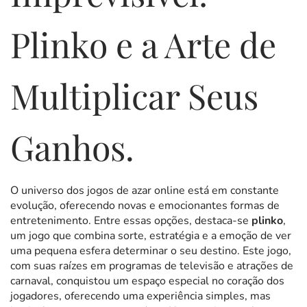
Plinko e a Arte de
Multiplicar Seus
Ganhos.
O universo dos jogos de azar online está em constante
evolução, oferecendo novas e emocionantes formas de
entretenimento. Entre essas opções, destaca-se
plinko
,
um jogo que combina sorte, estratégia e a emoção de ver
uma pequena esfera determinar o seu destino. Este jogo,
com suas raízes em programas de televisão e atrações de
carnaval, conquistou um espaço especial no coração dos
jogadores, oferecendo uma experiência simples, mas