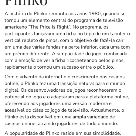
A história do Plinko remonta aos anos 1980, quando se
tornou um elemento central do programa de televisão
americano “The Price Is Right”. No programa, os
participantes lançavam uma ficha no topo de um tabuleiro
vertical repleto de pinos, com o objetivo de fazê-la cair
em uma das várias fendas na parte inferior, cada uma com
um prêmio diferente. A simplicidade do jogo, combinada
com a emoção de ver a ficha ricocheteando pelos pinos,
rapidamente o tornou um sucesso entre o público.
Com o advento da internet e o crescimento dos casinos
online, o Plinko fez uma transição natural para o mundo
digital. Os desenvolvedores de jogos reconheceram o
potencial do jogo e o adaptaram para a plataforma online,
oferecendo aos jogadores uma versão moderna e
acessível do clássico jogo de televisão. Actualmente, o
Plinko está disponível em uma ampla variedade de
casinos online, atraindo jogadores de todo o mundo.
A popularidade do Plinko reside em sua simplicidade,