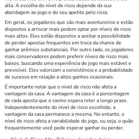
alta. A escolha do nível de risco depende da sua
abordagem ao jogo e do seu apetite pelo risco.
Em geral, os jogadores que são mais aventureiros e estão
dispostos a arriscar mais podem optar por níveis de risco
mais altos. Eles estão dispostos a aceitar a possibilidade
de perder apostas frequentes em troca da chance de
ganhar prêmios substanciais. Por outro lado, os jogadores
mais conservadores podem preferir níveis de risco mais
baixos, buscando uma experiência de jogo mais estável e
previsível. Eles valorizam a consistência e a probabilidade
de sucesso em relação a altos ganhos ocasionais.
É importante notar que o nível de risco não afeta a
vantagem da casa. A vantagem da casa é a porcentagem
de cada aposta que o casino espera reter a longo prazo.
Independentemente do nível de risco escolhido, a
vantagem da casa permanece a mesma. No entanto, o
nível de risco afeta a variabilidade do jogo, ou seja, o quão
frequentemente você pode esperar ganhar ou perder.