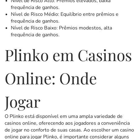
Nível de Risco Alto: Prêmios elevados, baixa
frequência de ganhos.
Nível de Risco Médio: Equilíbrio entre prêmios e
frequência de ganhos.
Nível de Risco Baixo: Prêmios modestos, alta
frequência de ganhos.
Plinko em Casinos
Online: Onde
Jogar
O Plinko está disponível em uma ampla variedade de
casinos online, oferecendo aos jogadores a conveniência
de jogar no conforto de suas casas. Ao escolher um casino
online para jogar Plinko, é importante considerar alguns