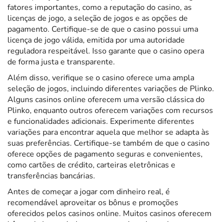
fatores importantes, como a reputação do casino, as
licenças de jogo, a seleção de jogos e as opções de
pagamento. Certifique-se de que o casino possui uma
licença de jogo válida, emitida por uma autoridade
reguladora respeitável. Isso garante que o casino opera
de forma justa e transparente.
Além disso, verifique se o casino oferece uma ampla
seleção de jogos, incluindo diferentes variações de Plinko.
Alguns casinos online oferecem uma versão clássica do
Plinko, enquanto outros oferecem variações com recursos
e funcionalidades adicionais. Experimente diferentes
variações para encontrar aquela que melhor se adapta às
suas preferências. Certifique-se também de que o casino
oferece opções de pagamento seguras e convenientes,
como cartões de crédito, carteiras eletrônicas e
transferências bancárias.
Antes de começar a jogar com dinheiro real, é
recomendável aproveitar os bônus e promoções
oferecidos pelos casinos online. Muitos casinos oferecem