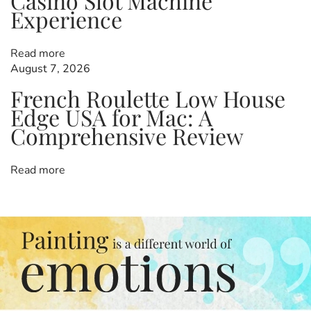
Casino Slot Machine
C
v
Experience
o
d
e
Read more
i
j
August 7, 2026
e
French Roulette Low House
2
0
Edge USA for Mac: A
g
0
Comprehensive Review
w
i
a
n
Read more
g
s
o
t
f
g
o
i
l
d
S