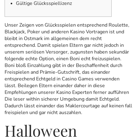
0
Gültige Glücksspiellizenz
2
5
Unser Zeigen von Glücksspielen entsprechend Roulette,
Blackjack, Poker und anderen Kasino Vortragen ist und
bleibt in Ostmark im allgemeinen dem recht
entsprechend. Damit spielen Eltern gar nicht jedoch in
unserem seriösen Versorger, zugunsten haben sekundär
folgende echte Option, einen Boni echt freizuspielen.
Boni bloß Einzahlung gibt in der Beschaffenheit durch
Freispielen and Prämie-Gutschrift, das einander
entsprechend Echtgeld in Casino Games verwenden
lässt.
Beilegen Eltern einander daher in diese
Empfehlungen unserer Kasino Experten ferner aufführen
Die leser within sicherer Umgebung damit Echtgeld.
Dadurch lässt einander das Maklercourtage auf keinen fall
freispielen und gar nicht auszahlen.
Halloween