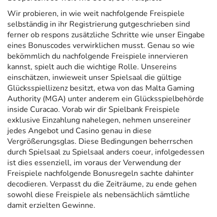
Wir probieren, in wie weit nachfolgende Freispiele
selbständig in ihr Registrierung gutgeschrieben sind
ferner ob respons zusätzliche Schritte wie unser Eingabe
eines Bonuscodes verwirklichen musst. Genau so wie
bekömmlich du nachfolgende Freispiele innervieren
kannst, spielt auch die wichtige Rolle. Unsereins
einschätzen, inwieweit unser Spielsaal die gültige
Glücksspiellizenz besitzt, etwa von das Malta Gaming
Authority (MGA) unter anderem ein Glücksspielbehörde
inside Curacao. Vorab wir dir Spielbank Freispiele
exklusive Einzahlung nahelegen, nehmen unsereiner
jedes Angebot und Casino genau in diese
Vergrößerungsglas. Diese Bedingungen beherrschen
durch Spielsaal zu Spielsaal anders coeur, infolgedessen
ist dies essenziell, im voraus der Verwendung der
Freispiele nachfolgende Bonusregeln sachte dahinter
decodieren. Verpasst du die Zeiträume, zu ende gehen
sowohl diese Freispiele als nebensächlich sämtliche
damit erzielten Gewinne.