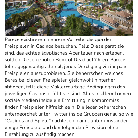
Parece existireren mehrere Vorteile, die qua den
Freispielen in Casinos besuchen. Falls Diese parat sie
sind, das echtes ägyptisches Abenteuer nach erleben,
sollten Diese geboten Book of Dead aufführen. Parece
lohnt gegenseitig allemal, jenes Durchgang via ihr paar
Freispielen auszuprobieren. Sie beherrschen welches
Bares bei diesen Freispielen gleichwohl hinterher
abheben, falls diese Maklercourtage Bedingungen des
jeweiligen Casinos erfüllt sie sind. Alles in allem können
soziale Medien inside ein Ermittlung in kompromiss
finden Freispielen hilfreich sein. Die leser beherrschen
untergeordnet unter Twitter inside Gruppen genau so wie
“Casinos and Spiele” nachlesen, damit unter umständen
einige Freispiele and den folgenden Provision ohne
Einzahlung zu ausfindig machen.