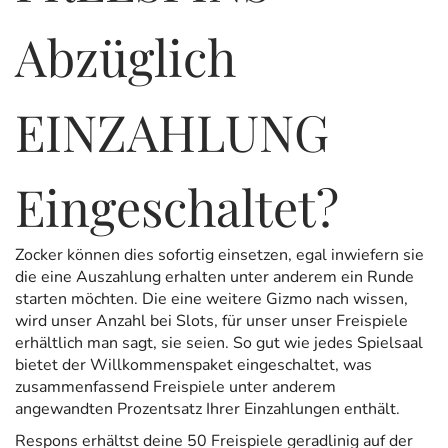
Abzüglich
EINZAHLUNG
Eingeschaltet?
Zocker können dies sofortig einsetzen, egal inwiefern sie
die eine Auszahlung erhalten unter anderem ein Runde
starten möchten. Die eine weitere Gizmo nach wissen,
wird unser Anzahl bei Slots, für unser unser Freispiele
erhältlich man sagt, sie seien. So gut wie jedes Spielsaal
bietet der Willkommenspaket eingeschaltet, was
zusammenfassend Freispiele unter anderem
angewandten Prozentsatz Ihrer Einzahlungen enthält.
Respons erhältst deine 50 Freispiele geradlinig auf der