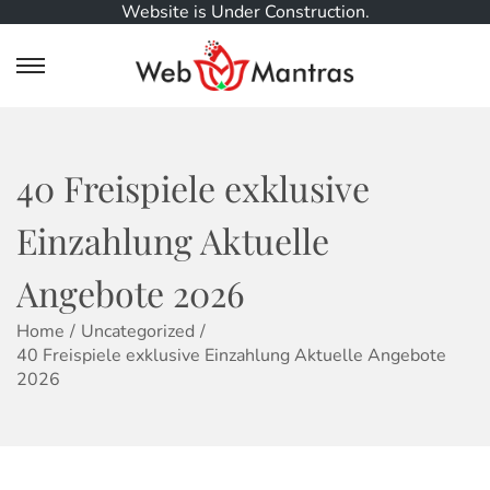
Website is Under Construction.
S
S
k
k
i
i
p
p
t
t
40 Freispiele exklusive
o
o
n
c
Einzahlung Aktuelle
a
o
v
n
Angebote 2026
i
t
g
e
Home
/
Uncategorized
/
a
n
40 Freispiele exklusive Einzahlung Aktuelle Angebote
t
t
2026
i
o
n