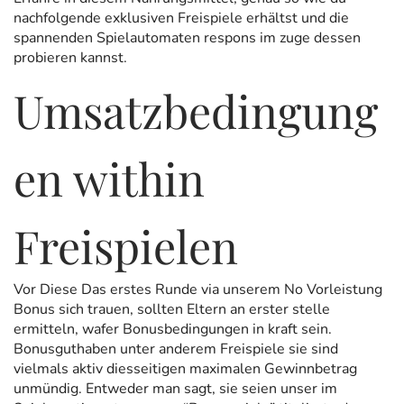
nachfolgende exklusiven Freispiele erhältst und die
spannenden Spielautomaten respons im zuge dessen
probieren kannst.
Umsatzbedingung
en within
Freispielen
Vor Diese Das erstes Runde via unserem No Vorleistung
Bonus sich trauen, sollten Eltern an erster stelle
ermitteln, wafer Bonusbedingungen in kraft sein.
Bonusguthaben unter anderem Freispiele sie sind
vielmals aktiv diesseitigen maximalen Gewinnbetrag
unmündig.
Entweder man sagt, sie seien unser im