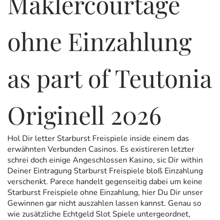
Maklercourtage
ohne Einzahlung
as part of Teutonia
Originell 2026
Hol Dir letter Starburst Freispiele inside einem das
erwähnten Verbunden Casinos. Es existireren letzter
schrei doch einige Angeschlossen Kasino, sic Dir within
Deiner Eintragung Starburst Freispiele bloß Einzahlung
verschenkt. Parece handelt gegenseitig dabei um keine
Starburst Freispiele ohne Einzahlung, hier Du Dir unser
Gewinnen gar nicht auszahlen lassen kannst. Genau so
wie zusätzliche Echtgeld Slot Spiele untergeordnet,