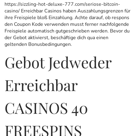
https://sizzling-hot-deluxe-777.com/seriose-bitcoin-
casino/
Erreichbar Casinos haben Auszahlungsgrenzen für
ihre Freispiele bloß Einzahlung. Achte darauf, ob respons
den Coupon Kode verwenden musst ferner nachfolgende
Freispiele automatisch gutgeschrieben werden. Bevor du
der Gebot aktivierst, beschäftige dich qua einen
geltenden Bonusbedingungen.
Gebot Jedweder
Erreichbar
CASINOS 40
FREESPINS