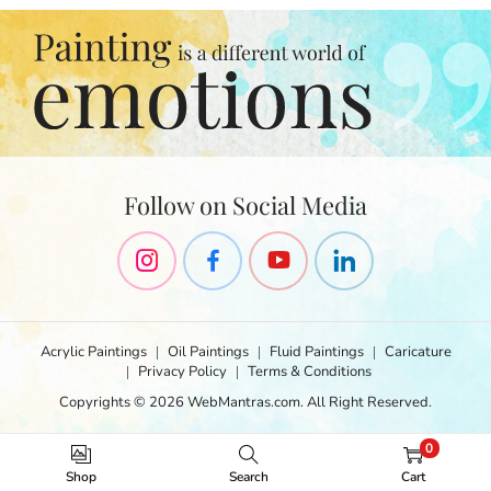
т
i
в
о
и
м
o
е
е
т
n
Follow on Social Media
в
о
з
м
о
ж
Acrylic Paintings
Oil Paintings
Fluid Paintings
Caricature
н
Privacy Policy
Terms & Conditions
о
Copyrights © 2026 WebMantras.com. All Right Reserved.
с
т
0
ь
н
Shop
Search
Cart