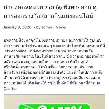
ถ่ายทอดสดหวย 2 01 69 ฟังหวยออก ดู
การออกรางวัลสลากกินแบ่งออนไลน์
.
.
P
J
P
January 9, 2026
by
admin
News
o
a
o
s
n
s
บทความนี้จะพาคุณไปไขความหมาย และการฝันในรูปแบบ
t
u
t
ต่าง ๆ พร้อมคำทำนายแม่น ๆ และเลขนำโชคที่ห้ามพลาด ที่นี่
e
a
e
lekdedonline แหล่งรวมข่าวสารความบันเทิงครบครัน
d
r
d
ทำนายฝัน ฝันว่าเปลือยในที่สาธารณะ มีความหมายอย่างไร?
o
y
i
สมัครเล่น และดูผลหวยอื่นๆ – ความประทับใจ-ลูกค้า
n
9
n
ศรีสวัสดิ์– บทความ– โปรโมชั่น– กิจกรรมและประกาศ
,
สำหรับการซื้อล็อตเตอรี่กับแอปเป๋าตัง แนะนำให้เปิดการแจ้ง
2
เตือนเอาไว้ด้วย เพราะหากว่าเราถูกรางวัลแต่ลืมตรวจสอบ
0
ทางแอปจะได้แจ้งเตือนให้เราไปขึ้นเงินได้ทันเวลาที่กำหนด
2
(15 วัน)
6