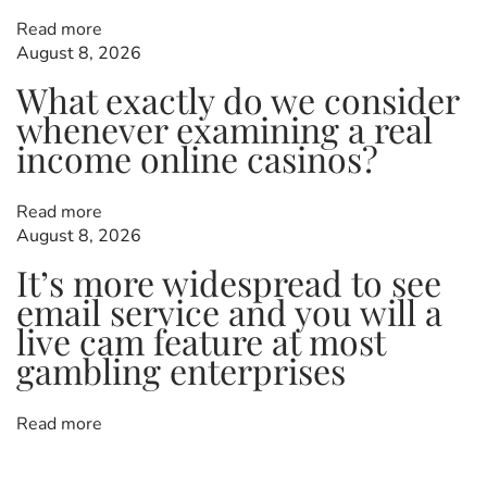
t
i
Read more
a
c
August 8, 2026
G
What exactly do we consider
a
v
whenever examining a real
m
e
income online casinos?
s
N
i
О
Read more
e
т
August 8, 2026
x
ч
t
е
It’s more widespread to see
g
p
г
email service and you will a
o
о
live cam feature at most
s
б
a
gambling enterprises
t
л
:
а
ж
Read more
е
t
н
с