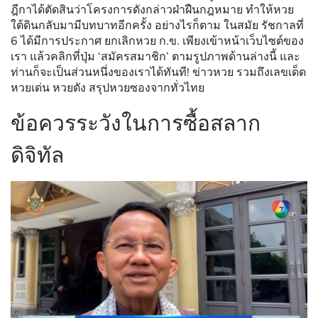
ฎีกาได้ตัดสินว่าโครงการดังกล่าวฝ่าฝืนกฎหมาย ทำให้หวย
ใต้ดินกลับมามีบทบาทอีกครั้ง อย่างไรก็ตาม ในสมัย รัชกาลที่
6 ได้มีการประกาศ ยกเลิกหวย ก.ข. เพียงเข้าหน้าเว็บไซต์ของ
เรา แล้วคลิกที่ปุ่ม ‘สมัครสมาชิก’ ตามรูปภาพด้านล่างนี้ และ
ท่านก็จะเป็นส่วนหนึ่งของเราได้ทันที! ข่าวหวย รวมถึงเลขเด็ด
หวยเด่น หวยดัง สรุปหวยซองจากทั่วไทย
ข้อควรระวังในการซื้อสลาก
ดิจิทัล