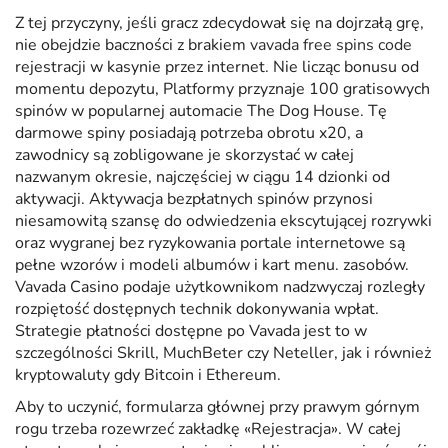
Z tej przyczyny, jeśli gracz zdecydował się na dojrzałą grę,
nie obejdzie baczności z brakiem
vavada free spins code
rejestracji w kasynie przez internet. Nie licząc bonusu od
momentu depozytu, Platformy przyznaje 100 gratisowych
spinów w popularnej automacie The Dog House. Tę
darmowe spiny posiadają potrzeba obrotu x20, a
zawodnicy są zobligowane je skorzystać w całej
nazwanym okresie, najczęściej w ciągu 14 dzionki od
aktywacji. Aktywacja bezpłatnych spinów przynosi
niesamowitą szansę do odwiedzenia ekscytującej rozrywki
oraz wygranej bez ryzykowania portale internetowe są
pełne wzorów i modeli albumów i kart menu. zasobów.
Vavada Casino podaje użytkownikom nadzwyczaj rozległy
rozpiętość dostępnych technik dokonywania wpłat.
Strategie płatności dostępne po Vavada jest to w
szczególności Skrill, MuchBeter czy Neteller, jak i również
kryptowaluty gdy Bitcoin i Ethereum.
Aby to uczynić, formularza głównej przy prawym górnym
rogu trzeba rozewrzeć zakładkę «Rejestracja». W całej