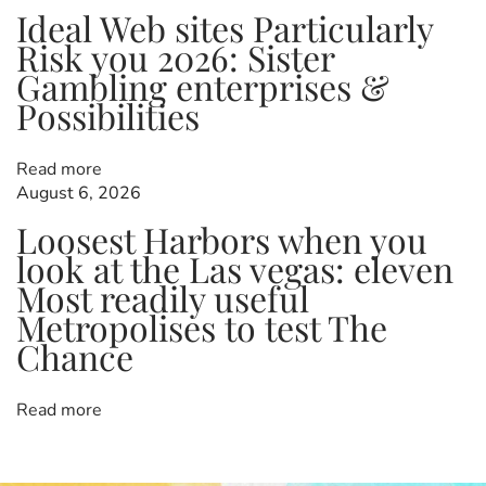
t
e
Ideal Web sites Particularly
a
p
s
Risk you 2026: Sister
o
c
Gambling enterprises &
s
h
v
Possibilities
t
l
:
o
s
Read more
i
s
August 6, 2026
e
Loosest Harbors when you
n
a
look at the Las vegas: eleven
g
r
Most readily useful
r
Metropolises to test The
i
a
Chance
v
a
a
Read more
r
t
r
i