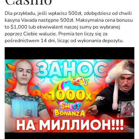
Dla przykładu, jeśli wpłacisz 500zł, zdobędziesz od chwili
kasyna Vavada następne 500zł. Maksymalna cena bonusu
to $1,000 lub ekwiwalent naszej sumy po wybranej
poprzez Ciebie walucie. Premia ten liczy się za
pośrednictwem 14 dni, licząc od wykonania depozytu.