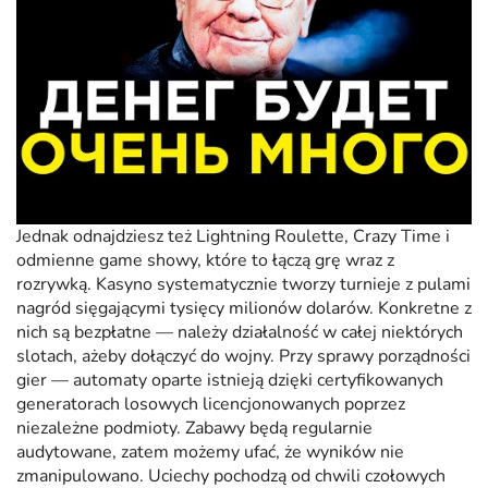
Jednak odnajdziesz też Lightning Roulette, Crazy Time i
odmienne game showy, które to łączą grę wraz z
rozrywką. Kasyno systematycznie tworzy turnieje z pulami
nagród sięgającymi tysięcy milionów dolarów. Konkretne z
nich są bezpłatne — należy działalność w całej niektórych
slotach, ażeby dołączyć do wojny. Przy sprawy porządności
gier — automaty oparte istnieją dzięki certyfikowanych
generatorach losowych licencjonowanych poprzez
niezależne podmioty. Zabawy będą regularnie
audytowane, zatem możemy ufać, że wyników nie
zmanipulowano. Uciechy pochodzą od chwili czołowych