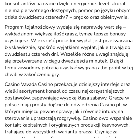
konsultantów na czacie dzięki energicznie. Jeżeli akurat
nie ma pierwotnego dostępnych, pomoc po języku obcym
działa dwudziestu czterech/7 – prędko oraz obiektywnie.
Program lojalnościowy wydaje się naprawdę wart się –
wykładzinom większą ilość grasz, tymże lepsze bonusy
uzyskujesz. Większość procedur wypłat jest przetwarzana
błyskawicznie, spośród wyjątkiem wypłat, jakie trwają do
dwudziestu czterech dni. Wszelkie różne uwagi znajdują
się przetwarzane w ciągu dwadzieścia minutek. Dzięki
temu zawodnicy potrafią uzyskać wygraną albo profit w tej
chwili w zakończeniu gry.
Casino Vavada Casino przekazuje dzisiejszy interfejs oraz
wielki asortyment konsol od czasu najkorzystniejszych
dostawców, zapewniając wysoką klasa zabawy. Gracze w
polsce mają prosty dojście do odwiedzenia Casino pl, w
którym miejscu pewne sprawy jak i również intuicyjna
sterowanie upraszczają rozgrywkę. Casino owo wspaniałe
kontakt kapitalnych i oryginalnych produkcji kasynowych,
trafiające do wszystkich wariantu gracza. Czyniąc za