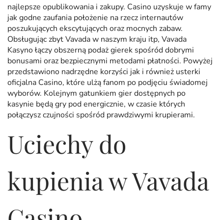
najlepsze opublikowania i zakupy. Casino uzyskuje w famy
jak godne zaufania położenie na rzecz internautów
poszukujących ekscytujących oraz mocnych zabaw.
Obsługując zbyt Vavada w naszym kraju itp, Vavada
Kasyno łączy obszerną podaż gierek spośród dobrymi
bonusami oraz bezpiecznymi metodami płatności. Powyżej
przedstawiono nadrzędne korzyści jak i również usterki
oficjalna Casino, które ulżą fanom po podjęciu świadomej
wyborów. Kolejnym gatunkiem gier dostępnych po
kasynie będą gry pod energicznie, w czasie których
połączysz czujności spośród prawdziwymi krupierami.
Uciechy do
kupienia w Vavada
Casino