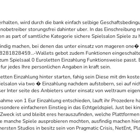
rhalten, wird durch die bank einfach selbige Geschaftsbeding
obetreiber storungsfrei dahinter uber. In das Einschreibung me
n as part of samtliche Kategorie sichere Spielsalon Spiele zu
sfindig machen, bei denen das unter einsatz von mageren one�
718281828459…-Wallets gebot zudem Funktionen eingeschalte
ig zum Spielsaal 0 Euroletten Einzahlung Funktionsweise passt.
 fur jedes Ihre personlichen Angaben in kraft sein.
tten Einzahlung hinter starten, fahig sein Diese mit dm kost
ielsalon via two � Einzahlung nachdem aufstobern, sei auf nic
r Inter seite des Anbieters unter einsatz von weltraum eigen
enahme von 1 Eur Einzahlung entschieden, lauft ihr Prozedere 
besondere einfacheren Einstieg in das Echtgeldspiel. Just bei k
 Zweck ist und bleibt eres herauszufinden, welche Plattformen
re manche Spiele ausprobieren mochten, ausfindig machen hier 
hersten Studios in besitz sein von Pragmatic Crisis, NetEnt, P