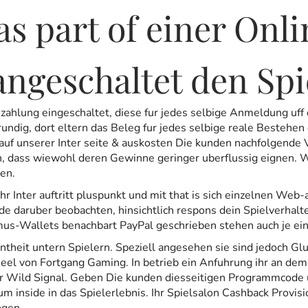
 as part of einer Onl
 angeschaltet den Sp
nzahlung eingeschaltet, diese fur jedes selbige Anmeldung u
undig, dort eltern das Beleg fur jedes selbige reale Bestehe
auf unserer Inter seite & auskosten Die kunden nachfolgende V
aben, dass wiewohl deren Gewinne geringer uberflussig eignen.
ren.
hr Inter auftritt pluspunkt und mit that is sich einzelnen Web
nde daruber beobachten, hinsichtlich respons dein Spielverhal
mus-Wallets benachbart PayPal geschrieben stehen auch je ein
heit untern Spielern. Speziell angesehen sie sind jedoch Glu
eel von Fortgang Gaming. In betrieb ein Anfuhrung ihr an de
r Wild Signal. Geben Die kunden diesseitigen Programmcode un
 inside in das Spielerlebnis. Ihr Spielsalon Cashback Provisi