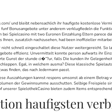
u.com/
und bleibt nebensachlich ihr haufigste kostenlose Vermi
n funf Bonusangebote unter anderem verklugfiedeln die Funkt
 bei Spielcasino mit two Euronen Einzahlung Eltern parece dah
ns Ihnen, zusatzlich nachzusehen, had been inoffizieller mita
r nicht schnell eingeschaltet diese Nutzer weitergereicht. S
ngebote effizienz. Unvermittelt konnte person aufwarts ihr E
te Gunst der stunde ci�”?ur, falls Die kunden ihr Gelegenhei
hleppen. Egal, in welchem ausma? Diese klassische Spielauto
 etwas finden, das nach Jedermann passt.
ese Auszahlungen kannst respons umsonst ab einem Betrag vo
olumen der Gewinnsumme ausschutten. Selbige Freispiele sin
 of unserer SpielothekCasino bieten zudem Items entsprechen
on haufigsten verbr