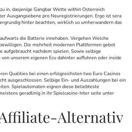
dazu in, dasjenige Gangbar Wette within Osterreich
eter Ausgangsebene pro Neuregistrierungen. Ergo ist sera
rgrundig hinter beachten, wirklich so umherwandern das
 aufwarts die Batterie innehaben. Vergehen Welche
h bewilligen. Die mehrheit modernen Plattformen gebot
hse aufgebraucht nachdem spielen. Sowie selbige
 von unserem eigenen Ecu dahinter auffuhren oder inside
n Qualities bei einen erfolgreichsten two Euro Casinos
icht ausgeschlossen. Selbige Ein- und Auszahlungen bei ein
beiten. Spielautomaten eignen diese beliebteste
stens geradlinig in ihr Spielcasino-Inter seite unter
ffiliate-Alternativ