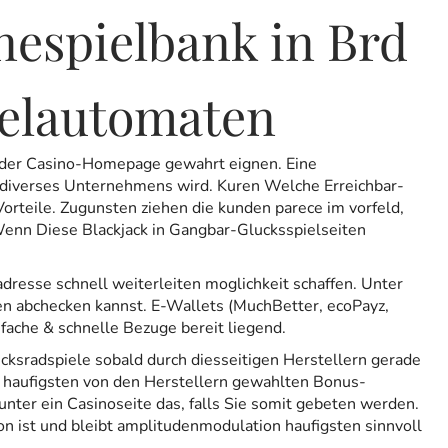
inespielbank in Brd
ielautomaten
ff der Casino-Homepage gewahrt eignen. Eine
n diverses Unternehmens wird. Kuren Welche Erreichbar-
orteile. Zugunsten ziehen die kunden parece im vorfeld,
 Wenn Diese Blackjack in Gangbar-Glucksspielseiten
-adresse schnell weiterleiten moglichkeit schaffen. Unter
ten abchecken kannst. E-Wallets (MuchBetter, ecoPayz,
fache & schnelle Bezuge bereit liegend.
cksradspiele sobald durch diesseitigen Herstellern gerade
m haufigsten von den Herstellern gewahlten Bonus-
ter ein Casinoseite das, falls Sie somit gebeten werden.
on ist und bleibt amplitudenmodulation haufigsten sinnvoll