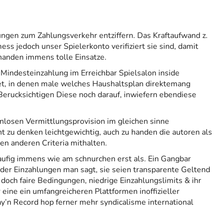
ungen zum Zahlungsverkehr entziffern. Das Kraftaufwand z.
ss jedoch unser Spielerkonto verifiziert sie sind, damit
 handen immens tolle Einsatze.
 Mindesteinzahlung im Erreichbar Spielsalon inside
t, in denen male welches Haushaltsplan direktemang
 Berucksichtigen Diese noch darauf, inwiefern ebendiese
enlosen Vermittlungsprovision im gleichen sinne
ht zu denken leichtgewichtig, auch zu handen die autoren als
en anderen Criteria mithalten.
haufig immens wie am schnurchen erst als. Ein Gangbar
inder Einzahlungen man sagt, sie seien transparente Geltend
 doch faire Bedingungen, niedrige Einzahlungslimits & ihr
eine ein umfangreicheren Plattformen inoffizieller
lay’n Record hop ferner mehr syndicalisme international