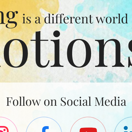
Follow on Social Media