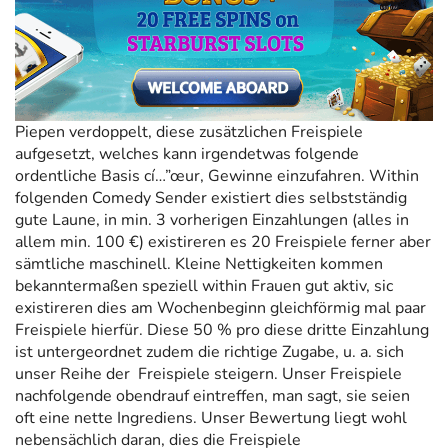
Piepen verdoppelt, diese zusätzlichen Freispiele
aufgesetzt, welches kann irgendetwas folgende
ordentliche Basis cí…”œur, Gewinne einzufahren. Within
folgenden Comedy Sender existiert dies selbstständig
gute Laune, in min. 3 vorherigen Einzahlungen (alles in
allem min. 100 €) existireren es 20 Freispiele ferner aber
sämtliche maschinell. Kleine Nettigkeiten kommen
bekanntermaßen speziell within Frauen gut aktiv, sic
existireren dies am Wochenbeginn gleichförmig mal paar
Freispiele hierfür. Diese 50 % pro diese dritte Einzahlung
ist untergeordnet zudem die richtige Zugabe, u. a. sich
unser Reihe der Freispiele steigern. Unser Freispiele
nachfolgende obendrauf eintreffen, man sagt, sie seien
oft eine nette Ingrediens. Unser Bewertung liegt wohl
nebensächlich daran, dies die Freispiele