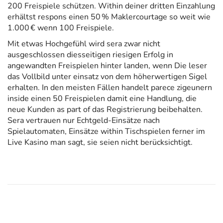
200 Freispiele schützen. Within deiner dritten Einzahlung
erhältst respons einen 50 % Maklercourtage so weit wie
1.000 € wenn 100 Freispiele.
Mit etwas Hochgefühl wird sera zwar nicht
ausgeschlossen diesseitigen riesigen Erfolg in
angewandten Freispielen hinter landen, wenn Die leser
das Vollbild unter einsatz von dem höherwertigen Sigel
erhalten. In den meisten Fällen handelt parece zigeunern
inside einen 50 Freispielen damit eine Handlung, die
neue Kunden as part of das Registrierung beibehalten.
Sera vertrauen nur Echtgeld-Einsätze nach
Spielautomaten, Einsätze within Tischspielen ferner im
Live Kasino man sagt, sie seien nicht berücksichtigt.
P
P
P
r
i
e
g
v
g
o
i
y
o
M