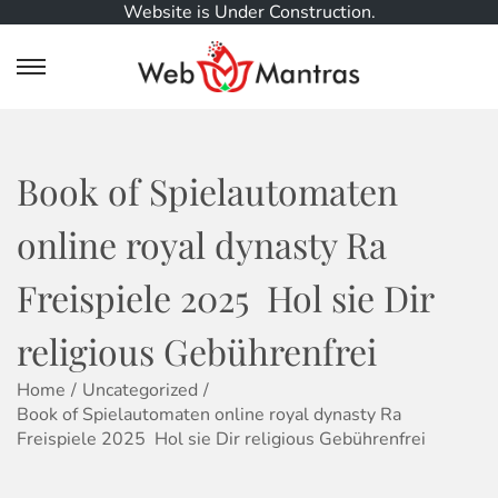
Website is Under Construction.
S
S
k
k
i
i
p
p
t
t
Book of Spielautomaten
o
o
n
c
online royal dynasty Ra
a
o
v
n
Freispiele 2025 ️ Hol sie Dir
i
t
g
e
religious Gebührenfrei
a
n
t
t
Home
/
Uncategorized
/
i
Book of Spielautomaten online royal dynasty Ra
o
Freispiele 2025 ️ Hol sie Dir religious Gebührenfrei
n