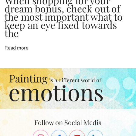
When shopping for your
a
dream bonus, check out of
x
n
t
g
the most important what to
p
G
keep an eye fixed towards
o
a
t
the
s
m
t
e
:
C
Read more
i
a
s
i
n
o
o
R
e
n
v
i
e
w
Follow on Social Media
A
n