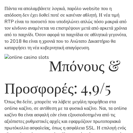
Πάντα να απολαμβάνετε λογικά, παρόλο
website
που η
απόδοση δεν έχει δοθεί ποτέ σε κανέναν αθλητή. Η νέα τιμή
RTP είναι το ποσοστό που υποδηλώνει απλώς πόσο μακριά από
τον κίνδυνο αναμένεται να επιστρέψουν μετά από αρκετά χρόνια
από το παιχνίδι. Όσον αφορά τα παιχνίδια σε αθλητικά γεγονότα,
το 2018 θα είναι η χρονιά που το Ανώτατο Δικαστήριο θα
καταργήσει τη νέα κυβερνητική απαγόρευση.
Μπόνους &
Προσφορές: 4,9/5
Όπως θα δείτε, μπορείτε να λάβετε μεγάλη προμήθεια στα
online καζίνο, σε αντίθεση με τα φυσικά καζίνο. Ναι, τα online
καζίνο θα είναι ασφαλή εάν είναι εξουσιοδοτημένα από τις
αξιόπιστες ρυθμιστικές αρχές και εφαρμόζουν πρωτοποριακά
πρωτόκολλα ασφαλείας, όπως η ασφάλεια SSL. Η επιλογή ενός