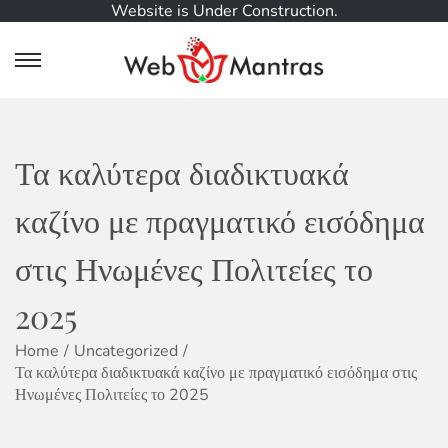
Website is Under Construction.
S
S
k
k
i
i
p
p
t
t
Τα καλύτερα διαδικτυακά
o
o
n
c
καζίνο με πραγματικό εισόδημα
a
o
v
n
στις Ηνωμένες Πολιτείες το
i
t
g
e
2025
a
n
t
t
Home
/
Uncategorized
/
i
Τα καλύτερα διαδικτυακά καζίνο με πραγματικό εισόδημα στις
o
Ηνωμένες Πολιτείες το 2025
n